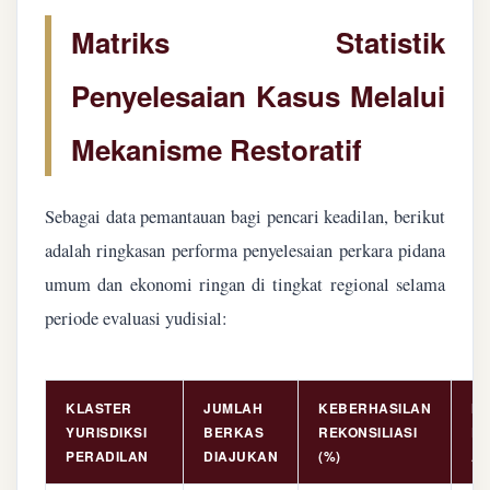
Matriks Statistik
Penyelesaian Kasus Melalui
Mekanisme Restoratif
Sebagai data pemantauan bagi pencari keadilan, berikut
adalah ringkasan performa penyelesaian perkara pidana
umum dan ekonomi ringan di tingkat regional selama
periode evaluasi yudisial:
KLASTER
JUMLAH
KEBERHASILAN
NI
YURISDIKSI
BERKAS
REKONSILIASI
PE
PERADILAN
DIAJUKAN
(%)
AS