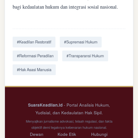
bagi kedaulatan hukum dan integrasi sosial nasional.
#Keadilan Restoratif
#Supremasi Hukum
#Reformasi Peradilan
#Transparansi Hukum
#Hak Asasi Manusia
SuaraKeadilan.id
- Portal Analisis Hukum,
Yudisial, dan Kedaulatan Hak Sipil.
Menyajikan jurnalisme advokasi, telaah regulasi, dan fakta
objektif demi tegaknya kebenaran hukum nasional.
Dewan
Kode Etik
Hubungi