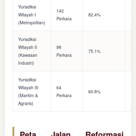
Yurisdiksi
142
Sa
Wilayah I
82.4%
Perkara
(A
(Metropolitan)
Yurisdiksi
Op
Wilayah II
98
75.1%
(S
(Kawasan
Perkara
Ke
Industri)
Yurisdiksi
Se
Wilayah III
64
60.8%
(P
(Maritim &
Perkara
Ba
Agraris)
Peta Jalan Reformasi