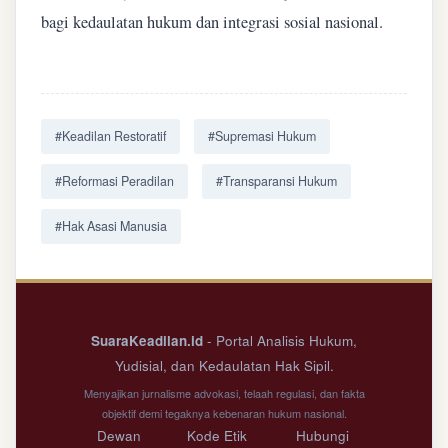
bagi kedaulatan hukum dan integrasi sosial nasional.
#Keadilan Restoratif
#Supremasi Hukum
#Reformasi Peradilan
#Transparansi Hukum
#Hak Asasi Manusia
SuaraKeadilan.id
- Portal Analisis Hukum,
Yudisial, dan Kedaulatan Hak Sipil.
Menyajikan jurnalisme advokasi, telaah regulasi, dan fakta
objektif demi tegaknya kebenaran hukum nasional.
Dewan
Kode Etik
Hubungi