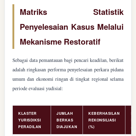
Matriks Statistik
Penyelesaian Kasus Melalui
Mekanisme Restoratif
Sebagai data pemantauan bagi pencari keadilan, berikut
adalah ringkasan performa penyelesaian perkara pidana
umum dan ekonomi ringan di tingkat regional selama
periode evaluasi yudisial:
KLASTER
JUMLAH
KEBERHASILAN
NI
YURISDIKSI
BERKAS
REKONSILIASI
PE
PERADILAN
DIAJUKAN
(%)
AS