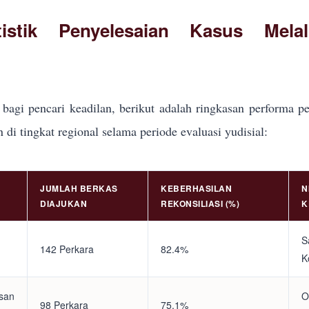
tistik Penyelesaian Kasus Mela
bagi pencari keadilan, berikut adalah ringkasan performa pe
i tingkat regional selama periode evaluasi yudisial:
JUMLAH BERKAS
KEBERHASILAN
N
DIAJUKAN
REKONSILIASI (%)
K
S
142 Perkara
82.4%
K
asan
O
98 Perkara
75.1%