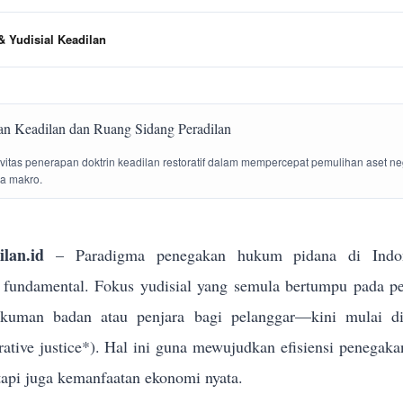
 Yudisial Keadilan
tivitas penerapan doktrin keadilan restoratif dalam mempercepat pemulihan aset n
la makro.
lan.id
– Paradigma penegakan hukum pidana di Indon
g fundamental. Fokus yudisial yang semula bertumpu pada p
ukuman badan atau penjara bagi pelanggar—kini mulai dik
torative justice*). Hal ini guna mewujudkan efisiensi penega
tapi juga kemanfaatan ekonomi nyata.