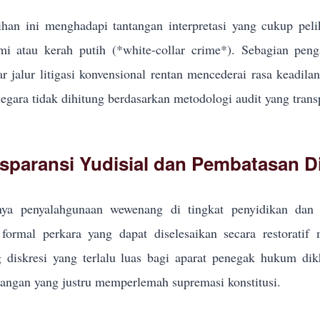
han ini menghadapi tantangan interpretasi yang cukup pel
i atau kerah putih (*white-collar crime*). Sebagian pe
r jalur litigasi konvensional rentan mencederai rasa keadila
egara tidak dihitung berdasarkan metodologi audit yang trans
sparansi Yudisial dan Pembatasan Di
ya penyalahgunaan wewenang di tingkat penyidikan dan p
formal perkara yang dapat diselesaikan secara restoratif
g diskresi yang terlalu luas bagi aparat penegak hukum d
ngan yang justru memperlemah supremasi konstitusi.