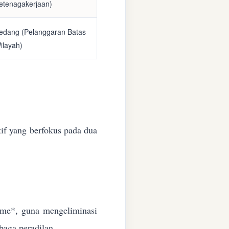
etenagakerjaan)
edang (Pelanggaran Batas
ilayah)
if yang berfokus pada dua
time*, guna mengeliminasi
baga peradilan.