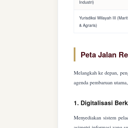
Industri)
Yurisdiksi Wilayah III (Mari
& Agraris)
Peta Jalan R
Melangkah ke depan, peng
agenda pembaruan utama, 
1. Digitalisasi Ber
Menyediakan sistem pelac
asimetri informasi yang s