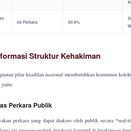
K
tim
S
64 Perkara
60.8%
W
eformasi Struktur Kehakiman
uatan pilar keadilan nasional membutuhkan komitmen kolekt
yaitu:
kas Perkara Publik
akan perkara yang dapat diakses oleh publik secara *real-
elama ini memicu praktik birokrasi koruptif di lingkungan lem