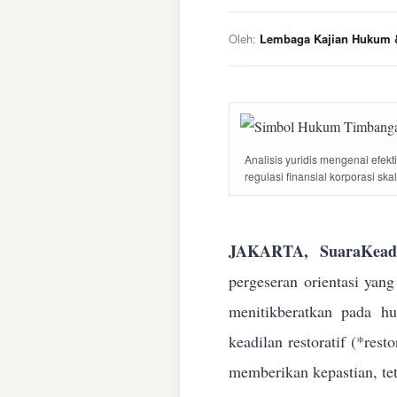
Oleh:
Lembaga Kajian Hukum &
Analisis yuridis mengenai efek
regulasi finansial korporasi ska
JAKARTA, SuaraKeadi
pergeseran orientasi yan
menitikberatkan pada h
keadilan restoratif (*res
memberikan kepastian, te