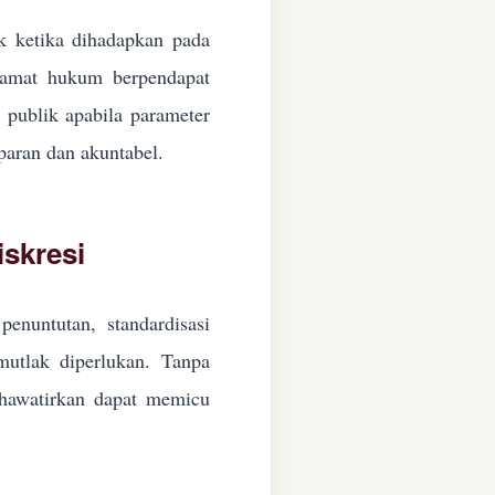
ik ketika dihadapkan pada
ngamat hukum berpendapat
n publik apabila parameter
paran dan akuntabel.
skresi
enuntutan, standardisasi
 mutlak diperlukan. Tanpa
ikhawatirkan dapat memicu