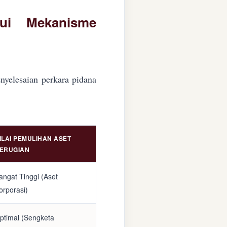
lui Mekanisme
nyelesaian perkara pidana
ILAI PEMULIHAN ASET
ERUGIAN
angat Tinggi (Aset
orporasi)
ptimal (Sengketa