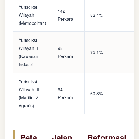
Yurisdiksi
142
Sa
Wilayah I
82.4%
Perkara
(A
(Metropolitan)
Yurisdiksi
Op
Wilayah II
98
75.1%
(S
(Kawasan
Perkara
Ke
Industri)
Yurisdiksi
Se
Wilayah III
64
60.8%
(P
(Maritim &
Perkara
Ba
Agraris)
Peta Jalan Reformasi