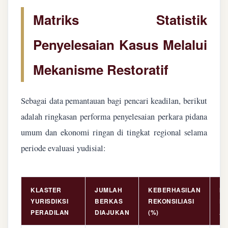
Matriks Statistik
Penyelesaian Kasus Melalui
Mekanisme Restoratif
Sebagai data pemantauan bagi pencari keadilan, berikut
adalah ringkasan performa penyelesaian perkara pidana
umum dan ekonomi ringan di tingkat regional selama
periode evaluasi yudisial:
KLASTER
JUMLAH
KEBERHASILAN
NI
YURISDIKSI
BERKAS
REKONSILIASI
PE
PERADILAN
DIAJUKAN
(%)
AS