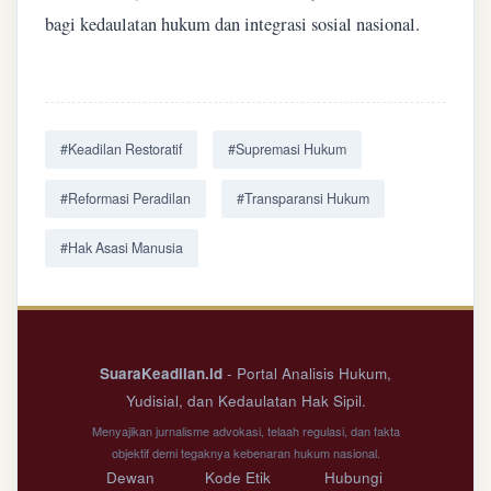
bagi kedaulatan hukum dan integrasi sosial nasional.
#Keadilan Restoratif
#Supremasi Hukum
#Reformasi Peradilan
#Transparansi Hukum
#Hak Asasi Manusia
SuaraKeadilan.id
- Portal Analisis Hukum,
Yudisial, dan Kedaulatan Hak Sipil.
Menyajikan jurnalisme advokasi, telaah regulasi, dan fakta
objektif demi tegaknya kebenaran hukum nasional.
Dewan
Kode Etik
Hubungi