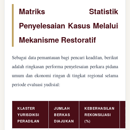
Matriks Statistik
Penyelesaian Kasus Melalui
Mekanisme Restoratif
Sebagai data pemantauan bagi pencari keadilan, berikut
adalah ringkasan performa penyelesaian perkara pidana
umum dan ekonomi ringan di tingkat regional selama
periode evaluasi yudisial:
KLASTER
JUMLAH
KEBERHASILAN
NI
YURISDIKSI
BERKAS
REKONSILIASI
PE
PERADILAN
DIAJUKAN
(%)
AS