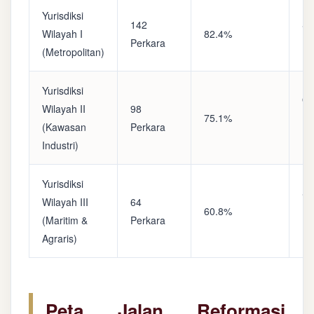
Yurisdiksi
142
Sa
Wilayah I
82.4%
Perkara
(A
(Metropolitan)
Yurisdiksi
Op
Wilayah II
98
75.1%
(S
(Kawasan
Perkara
Ke
Industri)
Yurisdiksi
Se
Wilayah III
64
60.8%
(P
(Maritim &
Perkara
Ba
Agraris)
Peta Jalan Reformasi