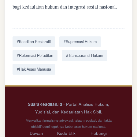
bagi kedaulatan hukum dan integrasi sosial nasional.
#Keadilan Restoratif
#Supremasi Hukum
#Reformasi Peradilan
#Transparansi Hukum
#Hak Asasi Manusia
SuaraKeadilan.id
- Portal Analisis Hukum,
Yudisial, dan Kedaulatan Hak Sipil.
Menyajikan jurnalisme advokasi, telaah regulasi, dan fakta
objektif demi tegaknya kebenaran hukum nasional.
Dewan
Kode Etik
Hubungi