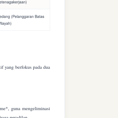
etenagakerjaan)
edang (Pelanggaran Batas
ilayah)
if yang berfokus pada dua
time*, guna mengeliminasi
baga peradilan.