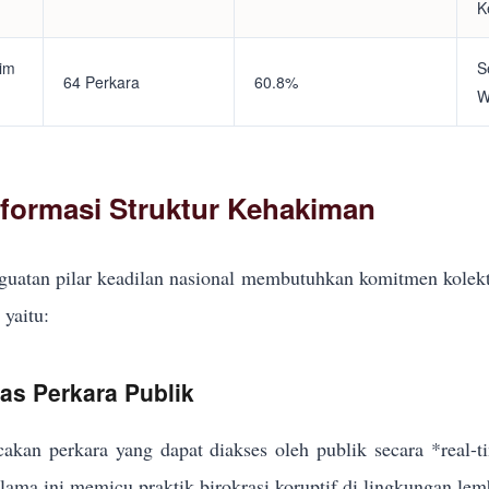
K
tim
S
64 Perkara
60.8%
W
eformasi Struktur Kehakiman
uatan pilar keadilan nasional membutuhkan komitmen kolekt
yaitu:
kas Perkara Publik
akan perkara yang dapat diakses oleh publik secara *real-
elama ini memicu praktik birokrasi koruptif di lingkungan lem