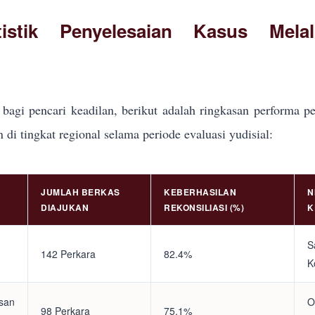
tistik Penyelesaian Kasus Mela
bagi pencari keadilan, berikut adalah ringkasan performa pe
i tingkat regional selama periode evaluasi yudisial:
JUMLAH BERKAS
KEBERHASILAN
N
DIAJUKAN
REKONSILIASI (%)
K
S
142 Perkara
82.4%
K
asan
O
98 Perkara
75.1%