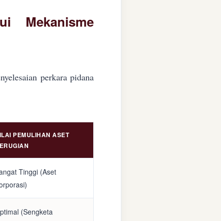
lui Mekanisme
nyelesaian perkara pidana
ILAI PEMULIHAN ASET
ERUGIAN
angat Tinggi (Aset
orporasi)
ptimal (Sengketa