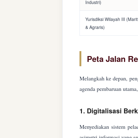
Industri)
Yurisdiksi Wilayah III (Mari
& Agraris)
Peta Jalan R
Melangkah ke depan, peng
agenda pembaruan utama, 
1. Digitalisasi Ber
Menyediakan sistem pelac
asimetri informasi yang s