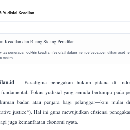
 Yudisial Keadilan
tivitas penerapan doktrin keadilan restoratif dalam mempercepat pemulihan aset n
la makro.
lan.id
– Paradigma penegakan hukum pidana di Indon
g fundamental. Fokus yudisial yang semula bertumpu pada p
ukuman badan atau penjara bagi pelanggar—kini mulai dik
torative justice*). Hal ini guna mewujudkan efisiensi penega
tapi juga kemanfaatan ekonomi nyata.