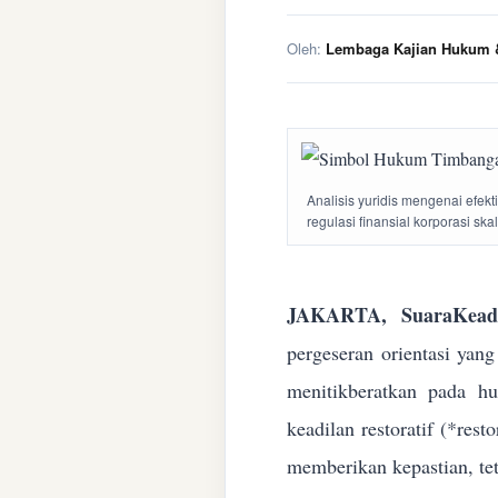
Oleh:
Lembaga Kajian Hukum &
Analisis yuridis mengenai efek
regulasi finansial korporasi ska
JAKARTA, SuaraKeadi
pergeseran orientasi yan
menitikberatkan pada h
keadilan restoratif (*res
memberikan kepastian, te