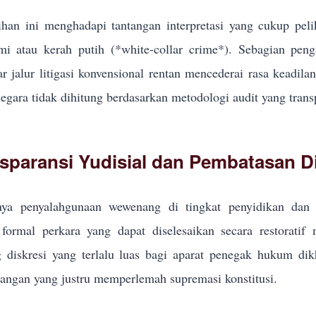
han ini menghadapi tantangan interpretasi yang cukup pel
i atau kerah putih (*white-collar crime*). Sebagian pe
r jalur litigasi konvensional rentan mencederai rasa keadila
egara tidak dihitung berdasarkan metodologi audit yang trans
sparansi Yudisial dan Pembatasan Di
ya penyalahgunaan wewenang di tingkat penyidikan dan p
formal perkara yang dapat diselesaikan secara restoratif
g diskresi yang terlalu luas bagi aparat penegak hukum d
ngan yang justru memperlemah supremasi konstitusi.