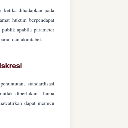
ik ketika dihadapkan pada
ngamat hukum berpendapat
n publik apabila parameter
paran dan akuntabel.
skresi
enuntutan, standardisasi
 mutlak diperlukan. Tanpa
ikhawatirkan dapat memicu