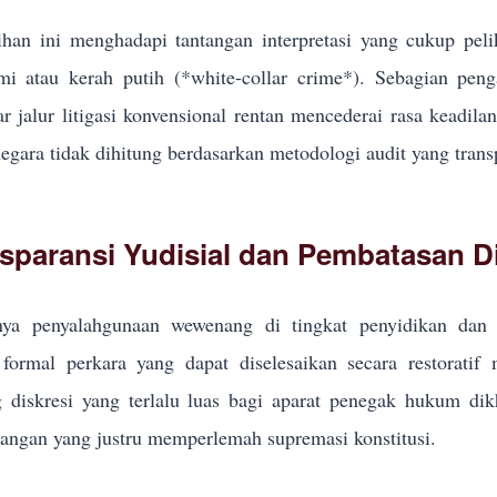
han ini menghadapi tantangan interpretasi yang cukup pel
i atau kerah putih (*white-collar crime*). Sebagian pe
r jalur litigasi konvensional rentan mencederai rasa keadila
egara tidak dihitung berdasarkan metodologi audit yang trans
sparansi Yudisial dan Pembatasan Di
ya penyalahgunaan wewenang di tingkat penyidikan dan p
formal perkara yang dapat diselesaikan secara restoratif
g diskresi yang terlalu luas bagi aparat penegak hukum d
ngan yang justru memperlemah supremasi konstitusi.