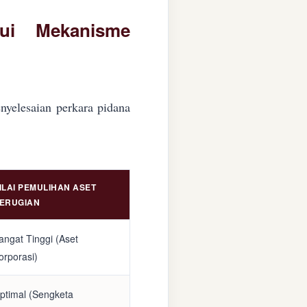
lui Mekanisme
nyelesaian perkara pidana
ILAI PEMULIHAN ASET
ERUGIAN
angat Tinggi (Aset
orporasi)
ptimal (Sengketa