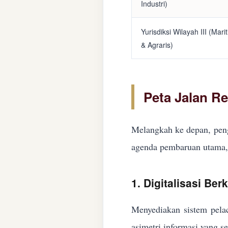
Industri)
Yurisdiksi Wilayah III (Mari
& Agraris)
Peta Jalan R
Melangkah ke depan, peng
agenda pembaruan utama, 
1. Digitalisasi Ber
Menyediakan sistem pelac
asimetri informasi yang s