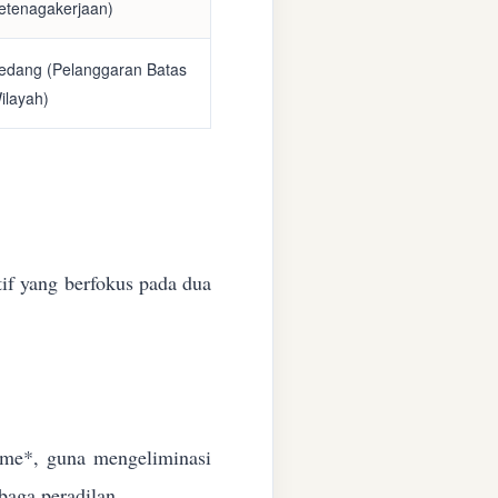
etenagakerjaan)
edang (Pelanggaran Batas
ilayah)
if yang berfokus pada dua
time*, guna mengeliminasi
baga peradilan.