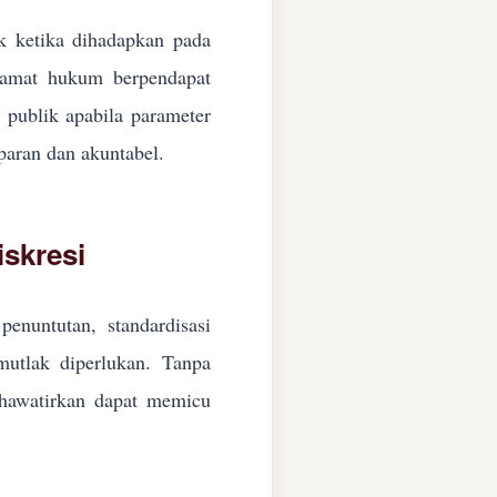
ik ketika dihadapkan pada
ngamat hukum berpendapat
n publik apabila parameter
paran dan akuntabel.
skresi
enuntutan, standardisasi
 mutlak diperlukan. Tanpa
ikhawatirkan dapat memicu