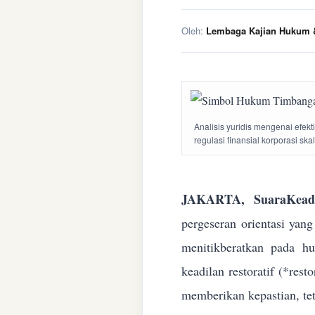
Oleh:
Lembaga Kajian Hukum &
Analisis yuridis mengenai efek
regulasi finansial korporasi ska
JAKARTA, SuaraKeadi
pergeseran orientasi yan
menitikberatkan pada h
keadilan restoratif (*res
memberikan kepastian, te