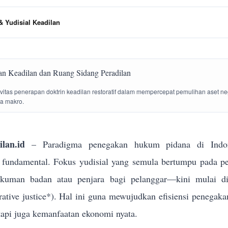
 Yudisial Keadilan
tivitas penerapan doktrin keadilan restoratif dalam mempercepat pemulihan aset n
la makro.
lan.id
– Paradigma penegakan hukum pidana di Indon
g fundamental. Fokus yudisial yang semula bertumpu pada p
ukuman badan atau penjara bagi pelanggar—kini mulai dik
torative justice*). Hal ini guna mewujudkan efisiensi penega
tapi juga kemanfaatan ekonomi nyata.