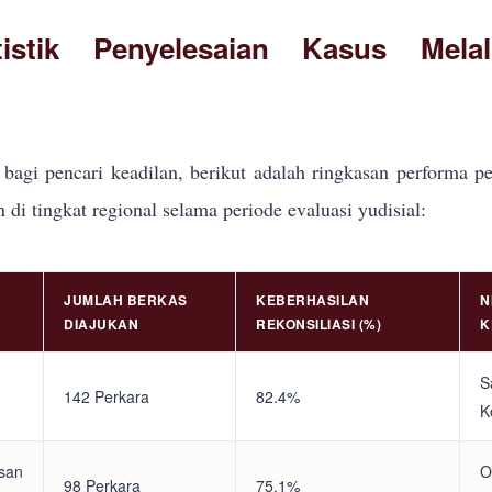
tistik Penyelesaian Kasus Mela
bagi pencari keadilan, berikut adalah ringkasan performa pe
i tingkat regional selama periode evaluasi yudisial:
JUMLAH BERKAS
KEBERHASILAN
N
DIAJUKAN
REKONSILIASI (%)
K
S
142 Perkara
82.4%
K
asan
O
98 Perkara
75.1%