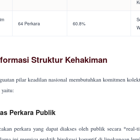
K
tim
S
64 Perkara
60.8%
W
eformasi Struktur Kehakiman
uatan pilar keadilan nasional membutuhkan komitmen kolekt
yaitu:
kas Perkara Publik
akan perkara yang dapat diakses oleh publik secara *real-
elama ini memicu praktik birokrasi koruptif di lingkungan lem