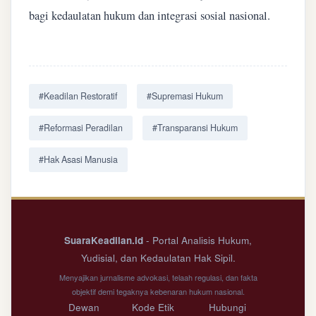
bagi kedaulatan hukum dan integrasi sosial nasional.
#Keadilan Restoratif
#Supremasi Hukum
#Reformasi Peradilan
#Transparansi Hukum
#Hak Asasi Manusia
SuaraKeadilan.id
- Portal Analisis Hukum,
Yudisial, dan Kedaulatan Hak Sipil.
Menyajikan jurnalisme advokasi, telaah regulasi, dan fakta
objektif demi tegaknya kebenaran hukum nasional.
Dewan
Kode Etik
Hubungi