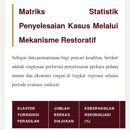
Matriks Statistik
Penyelesaian Kasus Melalui
Mekanisme Restoratif
Sebagai data pemantauan bagi pencari keadilan, berikut
adalah ringkasan performa penyelesaian perkara pidana
umum dan ekonomi ringan di tingkat regional selama
periode evaluasi yudisial:
KLASTER
JUMLAH
KEBERHASILAN
NI
YURISDIKSI
BERKAS
REKONSILIASI
PE
PERADILAN
DIAJUKAN
(%)
AS