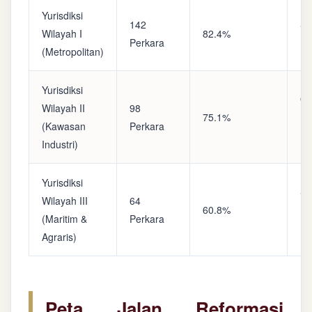
Yurisdiksi
142
Sa
Wilayah I
82.4%
Perkara
(A
(Metropolitan)
Yurisdiksi
Op
Wilayah II
98
75.1%
(S
(Kawasan
Perkara
Ke
Industri)
Yurisdiksi
Se
Wilayah III
64
60.8%
(P
(Maritim &
Perkara
Ba
Agraris)
Peta Jalan Reformasi