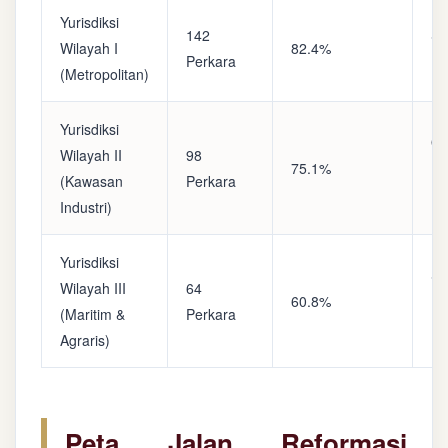
Yurisdiksi
142
Sa
Wilayah I
82.4%
Perkara
(A
(Metropolitan)
Yurisdiksi
Op
Wilayah II
98
75.1%
(S
(Kawasan
Perkara
Ke
Industri)
Yurisdiksi
Se
Wilayah III
64
60.8%
(P
(Maritim &
Perkara
Ba
Agraris)
Peta Jalan Reformasi