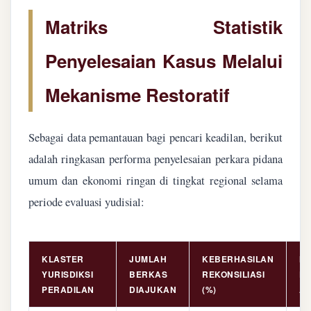
Matriks Statistik
Penyelesaian Kasus Melalui
Mekanisme Restoratif
Sebagai data pemantauan bagi pencari keadilan, berikut
adalah ringkasan performa penyelesaian perkara pidana
umum dan ekonomi ringan di tingkat regional selama
periode evaluasi yudisial:
KLASTER
JUMLAH
KEBERHASILAN
NI
YURISDIKSI
BERKAS
REKONSILIASI
PE
PERADILAN
DIAJUKAN
(%)
AS