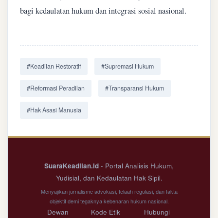
bagi kedaulatan hukum dan integrasi sosial nasional.
#Keadilan Restoratif
#Supremasi Hukum
#Reformasi Peradilan
#Transparansi Hukum
#Hak Asasi Manusia
SuaraKeadilan.id
- Portal Analisis Hukum,
Yudisial, dan Kedaulatan Hak Sipil.
Menyajikan jurnalisme advokasi, telaah regulasi, dan fakta
objektif demi tegaknya kebenaran hukum nasional.
Dewan
Kode Etik
Hubungi