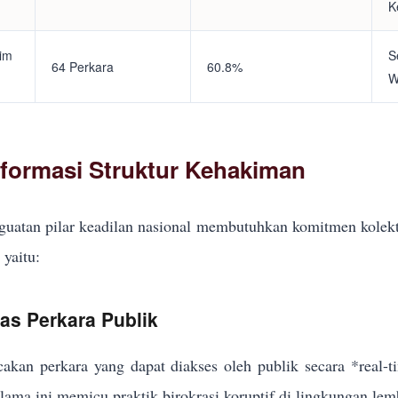
K
tim
S
64 Perkara
60.8%
W
eformasi Struktur Kehakiman
uatan pilar keadilan nasional membutuhkan komitmen kolekt
yaitu:
kas Perkara Publik
akan perkara yang dapat diakses oleh publik secara *real-
elama ini memicu praktik birokrasi koruptif di lingkungan lem