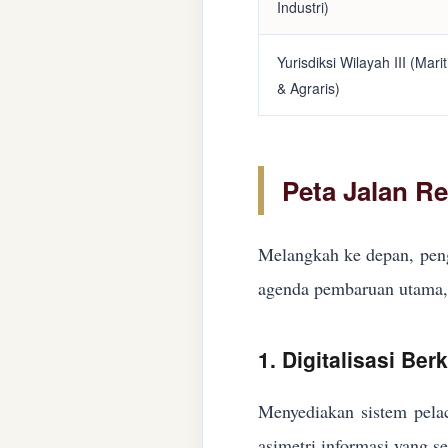
Industri)
Yurisdiksi Wilayah III (Mari
& Agraris)
Peta Jalan R
Melangkah ke depan, peng
agenda pembaruan utama, 
1. Digitalisasi Ber
Menyediakan sistem pelac
asimetri informasi yang s