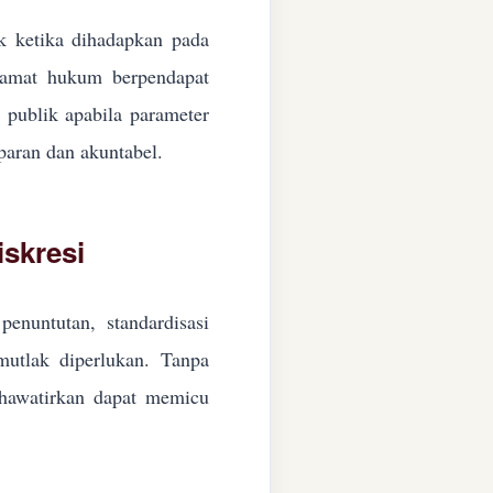
ik ketika dihadapkan pada
ngamat hukum berpendapat
n publik apabila parameter
paran dan akuntabel.
skresi
enuntutan, standardisasi
 mutlak diperlukan. Tanpa
ikhawatirkan dapat memicu