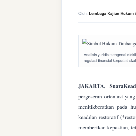
Oleh:
Lembaga Kajian Hukum &
Analisis yuridis mengenai efek
regulasi finansial korporasi ska
JAKARTA, SuaraKeadi
pergeseran orientasi yan
menitikberatkan pada h
keadilan restoratif (*res
memberikan kepastian, te