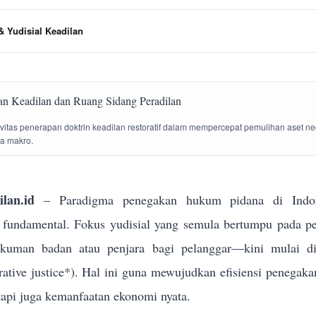
 Yudisial Keadilan
tivitas penerapan doktrin keadilan restoratif dalam mempercepat pemulihan aset n
la makro.
lan.id
– Paradigma penegakan hukum pidana di Indon
g fundamental. Fokus yudisial yang semula bertumpu pada p
ukuman badan atau penjara bagi pelanggar—kini mulai dik
torative justice*). Hal ini guna mewujudkan efisiensi penega
tapi juga kemanfaatan ekonomi nyata.