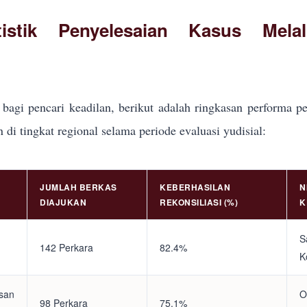
tistik Penyelesaian Kasus Mela
bagi pencari keadilan, berikut adalah ringkasan performa pe
i tingkat regional selama periode evaluasi yudisial:
JUMLAH BERKAS
KEBERHASILAN
N
DIAJUKAN
REKONSILIASI (%)
K
S
142 Perkara
82.4%
K
asan
O
98 Perkara
75.1%