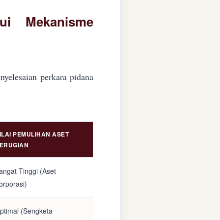
lui Mekanisme
nyelesaian perkara pidana
ILAI PEMULIHAN ASET
ERUGIAN
angat Tinggi (Aset
orporasi)
ptimal (Sengketa