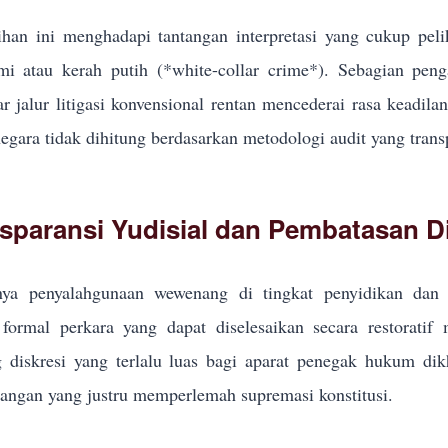
han ini menghadapi tantangan interpretasi yang cukup pel
i atau kerah putih (*white-collar crime*). Sebagian pe
r jalur litigasi konvensional rentan mencederai rasa keadila
egara tidak dihitung berdasarkan metodologi audit yang trans
sparansi Yudisial dan Pembatasan Di
ya penyalahgunaan wewenang di tingkat penyidikan dan p
formal perkara yang dapat diselesaikan secara restoratif
g diskresi yang terlalu luas bagi aparat penegak hukum d
ngan yang justru memperlemah supremasi konstitusi.