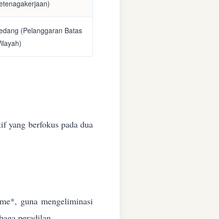
etenagakerjaan)
edang (Pelanggaran Batas
ilayah)
if yang berfokus pada dua
time*, guna mengeliminasi
baga peradilan.