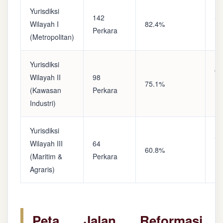
Yurisdiksi
142
Sa
Wilayah I
82.4%
Perkara
(A
(Metropolitan)
Yurisdiksi
Op
Wilayah II
98
75.1%
(S
(Kawasan
Perkara
Ke
Industri)
Yurisdiksi
Se
Wilayah III
64
60.8%
(P
(Maritim &
Perkara
Ba
Agraris)
Peta Jalan Reformasi