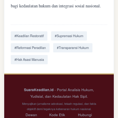
bagi kedaulatan hukum dan integrasi sosial nasional.
#Keadilan Restoratif
#Supremasi Hukum
#Reformasi Peradilan
#Transparansi Hukum
#Hak Asasi Manusia
SuaraKeadilan.id
- Portal Analisis Hukum,
Yudisial, dan Kedaulatan Hak Sipil.
Menyajikan jurnalisme advokasi, telaah regulasi, dan fakta
objektif demi tegaknya kebenaran hukum nasional.
Dewan
Kode Etik
Hubungi