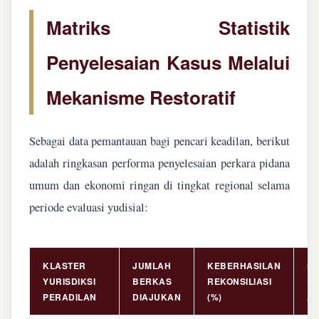
Matriks Statistik
Penyelesaian Kasus Melalui
Mekanisme Restoratif
Sebagai data pemantauan bagi pencari keadilan, berikut
adalah ringkasan performa penyelesaian perkara pidana
umum dan ekonomi ringan di tingkat regional selama
periode evaluasi yudisial:
KLASTER
JUMLAH
KEBERHASILAN
NI
YURISDIKSI
BERKAS
REKONSILIASI
PE
PERADILAN
DIAJUKAN
(%)
AS