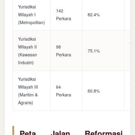
Yurisdiksi
142
Sa
Wilayah I
82.4%
Perkara
(A
(Metropolitan)
Yurisdiksi
Op
Wilayah II
98
75.1%
(S
(Kawasan
Perkara
Ke
Industri)
Yurisdiksi
Se
Wilayah III
64
60.8%
(P
(Maritim &
Perkara
Ba
Agraris)
Peta Jalan Reformasi