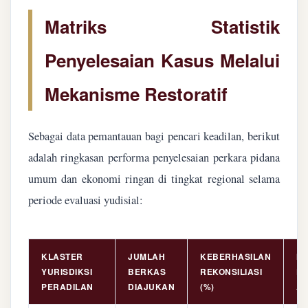
Matriks Statistik
Penyelesaian Kasus Melalui
Mekanisme Restoratif
Sebagai data pemantauan bagi pencari keadilan, berikut
adalah ringkasan performa penyelesaian perkara pidana
umum dan ekonomi ringan di tingkat regional selama
periode evaluasi yudisial:
KLASTER
JUMLAH
KEBERHASILAN
NI
YURISDIKSI
BERKAS
REKONSILIASI
PE
PERADILAN
DIAJUKAN
(%)
AS