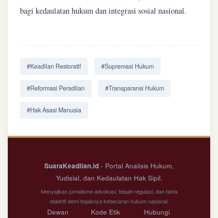
bagi kedaulatan hukum dan integrasi sosial nasional.
#Keadilan Restoratif
#Supremasi Hukum
#Reformasi Peradilan
#Transparansi Hukum
#Hak Asasi Manusia
SuaraKeadilan.id
- Portal Analisis Hukum,
Yudisial, dan Kedaulatan Hak Sipil.
Menyajikan jurnalisme advokasi, telaah regulasi, dan fakta
objektif demi tegaknya kebenaran hukum nasional.
Dewan
Kode Etik
Hubungi