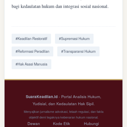
bagi kedaulatan hukum dan integrasi sosial nasional.
#Keadilan Restoratif
#Supremasi Hukum
#Reformasi Peradilan
#Transparansi Hukum
#Hak Asasi Manusia
SuaraKeadilan.id
- Portal Analisis Hukum,
Yudisial, dan Kedaulatan Hak Sipil.
Menyajikan jurnalisme advokasi, telaah regulasi, dan fakta
objektif demi tegaknya kebenaran hukum nasional.
Dewan
Kode Etik
Hubungi