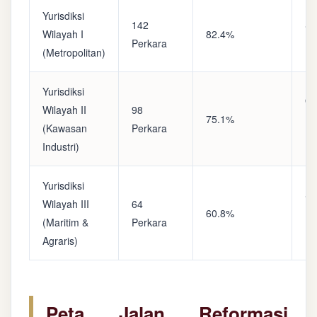
Yurisdiksi
142
Sa
Wilayah I
82.4%
Perkara
(A
(Metropolitan)
Yurisdiksi
Op
Wilayah II
98
75.1%
(S
(Kawasan
Perkara
Ke
Industri)
Yurisdiksi
Se
Wilayah III
64
60.8%
(P
(Maritim &
Perkara
Ba
Agraris)
Peta Jalan Reformasi