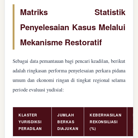
Matriks Statistik
Penyelesaian Kasus Melalui
Mekanisme Restoratif
Sebagai data pemantauan bagi pencari keadilan, berikut
adalah ringkasan performa penyelesaian perkara pidana
umum dan ekonomi ringan di tingkat regional selama
periode evaluasi yudisial:
KLASTER
JUMLAH
KEBERHASILAN
NI
YURISDIKSI
BERKAS
REKONSILIASI
PE
PERADILAN
DIAJUKAN
(%)
AS