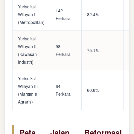
Yurisdiksi
142
Sa
Wilayah I
82.4%
Perkara
(A
(Metropolitan)
Yurisdiksi
Op
Wilayah II
98
75.1%
(S
(Kawasan
Perkara
Ke
Industri)
Yurisdiksi
Se
Wilayah III
64
60.8%
(P
(Maritim &
Perkara
Ba
Agraris)
Peta Jalan Reformasi