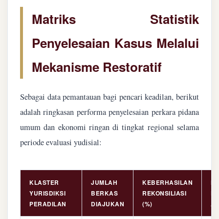
Matriks Statistik
Penyelesaian Kasus Melalui
Mekanisme Restoratif
Sebagai data pemantauan bagi pencari keadilan, berikut
adalah ringkasan performa penyelesaian perkara pidana
umum dan ekonomi ringan di tingkat regional selama
periode evaluasi yudisial:
KLASTER
JUMLAH
KEBERHASILAN
NI
YURISDIKSI
BERKAS
REKONSILIASI
PE
PERADILAN
DIAJUKAN
(%)
AS