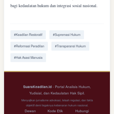
bagi kedaulatan hukum dan integrasi sosial nasional.
#Keadilan Restoratif
#Supremasi Hukum
#Reformasi Peradilan
#Transparansi Hukum
#Hak Asasi Manusia
SuaraKeadilan.id
- Portal Analisis Hukum,
Yudisial, dan Kedaulatan Hak Sipil.
Menyajikan jurnalisme advokasi, telaah regulasi, dan fakta
objektif demi tegaknya kebenaran hukum nasional.
Dewan
Kode Etik
Hubungi