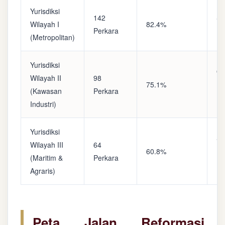
Yurisdiksi
142
Sa
Wilayah I
82.4%
Perkara
(A
(Metropolitan)
Yurisdiksi
Op
Wilayah II
98
75.1%
(S
(Kawasan
Perkara
Ke
Industri)
Yurisdiksi
Se
Wilayah III
64
60.8%
(P
(Maritim &
Perkara
Ba
Agraris)
Peta Jalan Reformasi