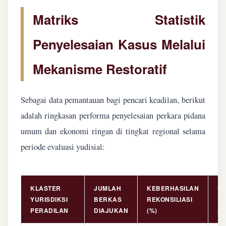
Matriks Statistik
Penyelesaian Kasus Melalui
Mekanisme Restoratif
Sebagai data pemantauan bagi pencari keadilan, berikut
adalah ringkasan performa penyelesaian perkara pidana
umum dan ekonomi ringan di tingkat regional selama
periode evaluasi yudisial:
KLASTER
JUMLAH
KEBERHASILAN
NI
YURISDIKSI
BERKAS
REKONSILIASI
PE
PERADILAN
DIAJUKAN
(%)
AS