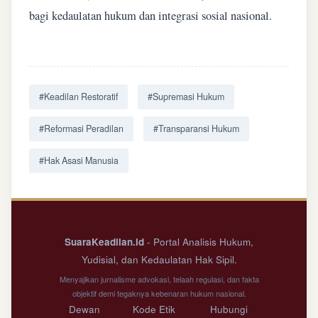
bagi kedaulatan hukum dan integrasi sosial nasional.
#Keadilan Restoratif
#Supremasi Hukum
#Reformasi Peradilan
#Transparansi Hukum
#Hak Asasi Manusia
SuaraKeadilan.id
- Portal Analisis Hukum,
Yudisial, dan Kedaulatan Hak Sipil.
Menyajikan jurnalisme advokasi, telaah regulasi, dan fakta
objektif demi tegaknya kebenaran hukum nasional.
Dewan
Kode Etik
Hubungi