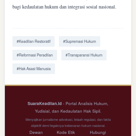
bagi kedaulatan hukum dan integrasi sosial nasional.
#Keadilan Restoratif
#Supremasi Hukum
#Reformasi Peradilan
#Transparansi Hukum
#Hak Asasi Manusia
SuaraKeadilan.id
- Portal Analisis Hukum,
Yudisial, dan Kedaulatan Hak Sipil.
Menyajikan jurnalisme advokasi, telaah regulasi, dan fakta
objektif demi tegaknya kebenaran hukum nasional.
Dewan
Kode Etik
Hubungi