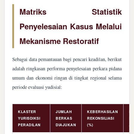
Matriks Statistik
Penyelesaian Kasus Melalui
Mekanisme Restoratif
Sebagai data pemantauan bagi pencari keadilan, berikut
adalah ringkasan performa penyelesaian perkara pidana
umum dan ekonomi ringan di tingkat regional selama
periode evaluasi yudisial:
KLASTER
JUMLAH
KEBERHASILAN
NI
YURISDIKSI
BERKAS
REKONSILIASI
PE
PERADILAN
DIAJUKAN
(%)
AS