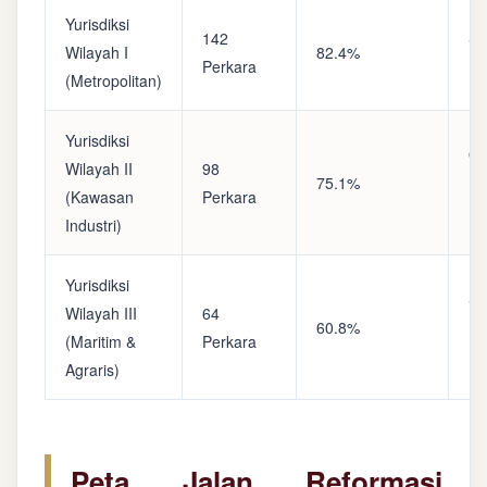
Yurisdiksi
142
Sa
Wilayah I
82.4%
Perkara
(A
(Metropolitan)
Yurisdiksi
Op
Wilayah II
98
75.1%
(S
(Kawasan
Perkara
Ke
Industri)
Yurisdiksi
Se
Wilayah III
64
60.8%
(P
(Maritim &
Perkara
Ba
Agraris)
Peta Jalan Reformasi