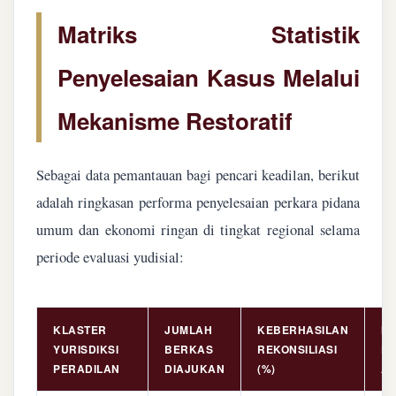
Matriks Statistik
Penyelesaian Kasus Melalui
Mekanisme Restoratif
Sebagai data pemantauan bagi pencari keadilan, berikut
adalah ringkasan performa penyelesaian perkara pidana
umum dan ekonomi ringan di tingkat regional selama
periode evaluasi yudisial:
KLASTER
JUMLAH
KEBERHASILAN
NI
YURISDIKSI
BERKAS
REKONSILIASI
PE
PERADILAN
DIAJUKAN
(%)
AS