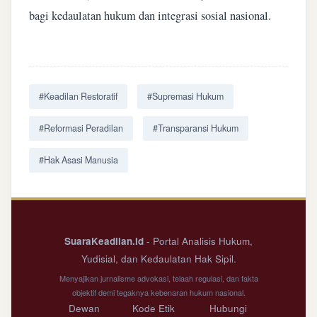
bagi kedaulatan hukum dan integrasi sosial nasional.
#Keadilan Restoratif
#Supremasi Hukum
#Reformasi Peradilan
#Transparansi Hukum
#Hak Asasi Manusia
SuaraKeadilan.id
- Portal Analisis Hukum,
Yudisial, dan Kedaulatan Hak Sipil.
Menyajikan jurnalisme advokasi, telaah regulasi, dan fakta
objektif demi tegaknya kebenaran hukum nasional.
Dewan
Kode Etik
Hubungi