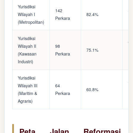
Yurisdiksi
142
Sa
Wilayah I
82.4%
Perkara
(A
(Metropolitan)
Yurisdiksi
Op
Wilayah II
98
75.1%
(S
(Kawasan
Perkara
Ke
Industri)
Yurisdiksi
Se
Wilayah III
64
60.8%
(P
(Maritim &
Perkara
Ba
Agraris)
Peta Jalan Reformasi