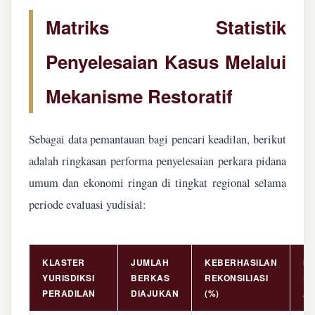
Matriks Statistik
Penyelesaian Kasus Melalui
Mekanisme Restoratif
Sebagai data pemantauan bagi pencari keadilan, berikut
adalah ringkasan performa penyelesaian perkara pidana
umum dan ekonomi ringan di tingkat regional selama
periode evaluasi yudisial:
KLASTER
JUMLAH
KEBERHASILAN
NI
YURISDIKSI
BERKAS
REKONSILIASI
PE
PERADILAN
DIAJUKAN
(%)
AS