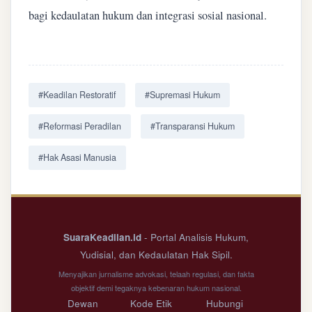
bagi kedaulatan hukum dan integrasi sosial nasional.
#Keadilan Restoratif
#Supremasi Hukum
#Reformasi Peradilan
#Transparansi Hukum
#Hak Asasi Manusia
SuaraKeadilan.id
- Portal Analisis Hukum,
Yudisial, dan Kedaulatan Hak Sipil.
Menyajikan jurnalisme advokasi, telaah regulasi, dan fakta
objektif demi tegaknya kebenaran hukum nasional.
Dewan
Kode Etik
Hubungi