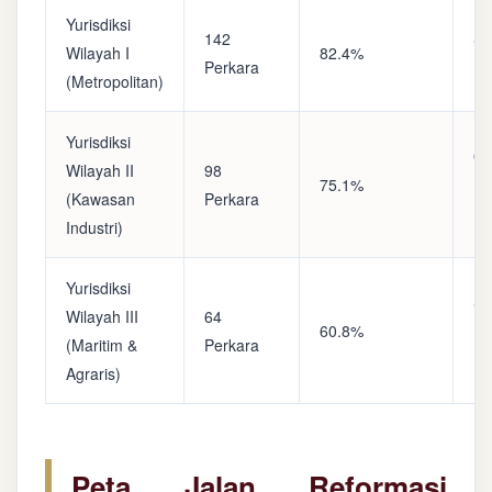
Yurisdiksi
142
Sa
Wilayah I
82.4%
Perkara
(A
(Metropolitan)
Yurisdiksi
Op
Wilayah II
98
75.1%
(S
(Kawasan
Perkara
Ke
Industri)
Yurisdiksi
Se
Wilayah III
64
60.8%
(P
(Maritim &
Perkara
Ba
Agraris)
Peta Jalan Reformasi