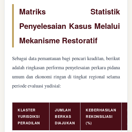
Matriks Statistik
Penyelesaian Kasus Melalui
Mekanisme Restoratif
Sebagai data pemantauan bagi pencari keadilan, berikut
adalah ringkasan performa penyelesaian perkara pidana
umum dan ekonomi ringan di tingkat regional selama
periode evaluasi yudisial:
KLASTER
JUMLAH
KEBERHASILAN
NI
YURISDIKSI
BERKAS
REKONSILIASI
PE
PERADILAN
DIAJUKAN
(%)
AS