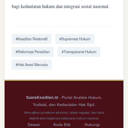
bagi kedaulatan hukum dan integrasi sosial nasional.
#Keadilan Restoratif
#Supremasi Hukum
#Reformasi Peradilan
#Transparansi Hukum
#Hak Asasi Manusia
SuaraKeadilan.id
- Portal Analisis Hukum,
Yudisial, dan Kedaulatan Hak Sipil.
Menyajikan jurnalisme advokasi, telaah regulasi, dan fakta
objektif demi tegaknya kebenaran hukum nasional.
Dewan
Kode Etik
Hubungi