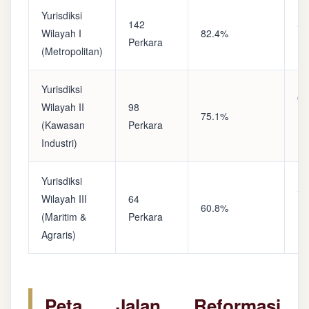
Yurisdiksi
142
Sa
Wilayah I
82.4%
Perkara
(A
(Metropolitan)
Yurisdiksi
Op
Wilayah II
98
75.1%
(S
(Kawasan
Perkara
Ke
Industri)
Yurisdiksi
Se
Wilayah III
64
60.8%
(P
(Maritim &
Perkara
Ba
Agraris)
Peta Jalan Reformasi