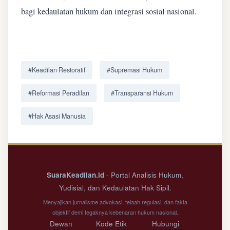
bagi kedaulatan hukum dan integrasi sosial nasional.
#Keadilan Restoratif
#Supremasi Hukum
#Reformasi Peradilan
#Transparansi Hukum
#Hak Asasi Manusia
SuaraKeadilan.id
- Portal Analisis Hukum,
Yudisial, dan Kedaulatan Hak Sipil.
Menyajikan jurnalisme advokasi, telaah regulasi, dan fakta
objektif demi tegaknya kebenaran hukum nasional.
Dewan
Kode Etik
Hubungi