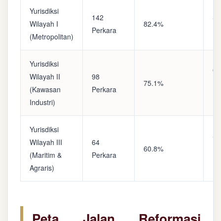
Yurisdiksi
142
Sa
Wilayah I
82.4%
Perkara
(A
(Metropolitan)
Yurisdiksi
Op
Wilayah II
98
75.1%
(S
(Kawasan
Perkara
Ke
Industri)
Yurisdiksi
Se
Wilayah III
64
60.8%
(P
(Maritim &
Perkara
Ba
Agraris)
Peta Jalan Reformasi