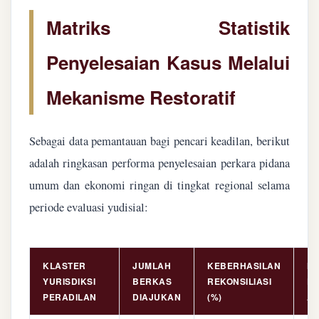
Matriks Statistik
Penyelesaian Kasus Melalui
Mekanisme Restoratif
Sebagai data pemantauan bagi pencari keadilan, berikut
adalah ringkasan performa penyelesaian perkara pidana
umum dan ekonomi ringan di tingkat regional selama
periode evaluasi yudisial:
KLASTER
JUMLAH
KEBERHASILAN
NI
YURISDIKSI
BERKAS
REKONSILIASI
PE
PERADILAN
DIAJUKAN
(%)
AS