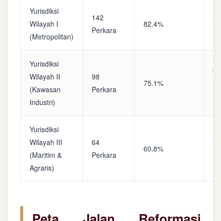
Yurisdiksi
142
Sa
Wilayah I
82.4%
Perkara
(A
(Metropolitan)
Yurisdiksi
Op
Wilayah II
98
75.1%
(S
(Kawasan
Perkara
Ke
Industri)
Yurisdiksi
Se
Wilayah III
64
60.8%
(P
(Maritim &
Perkara
Ba
Agraris)
Peta Jalan Reformasi