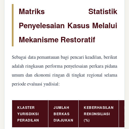
Matriks Statistik
Penyelesaian Kasus Melalui
Mekanisme Restoratif
Sebagai data pemantauan bagi pencari keadilan, berikut
adalah ringkasan performa penyelesaian perkara pidana
umum dan ekonomi ringan di tingkat regional selama
periode evaluasi yudisial:
KLASTER
JUMLAH
KEBERHASILAN
NI
YURISDIKSI
BERKAS
REKONSILIASI
PE
PERADILAN
DIAJUKAN
(%)
AS