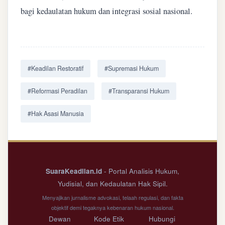
bagi kedaulatan hukum dan integrasi sosial nasional.
#Keadilan Restoratif
#Supremasi Hukum
#Reformasi Peradilan
#Transparansi Hukum
#Hak Asasi Manusia
SuaraKeadilan.id
- Portal Analisis Hukum,
Yudisial, dan Kedaulatan Hak Sipil.
Menyajikan jurnalisme advokasi, telaah regulasi, dan fakta
objektif demi tegaknya kebenaran hukum nasional.
Dewan
Kode Etik
Hubungi