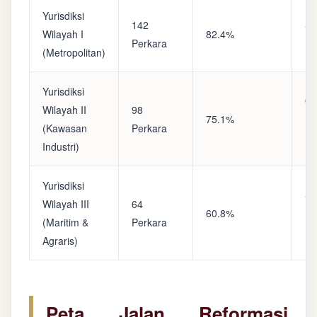
Yurisdiksi
142
Sa
Wilayah I
82.4%
Perkara
(A
(Metropolitan)
Yurisdiksi
Op
Wilayah II
98
75.1%
(S
(Kawasan
Perkara
Ke
Industri)
Yurisdiksi
Se
Wilayah III
64
60.8%
(P
(Maritim &
Perkara
Ba
Agraris)
Peta Jalan Reformasi