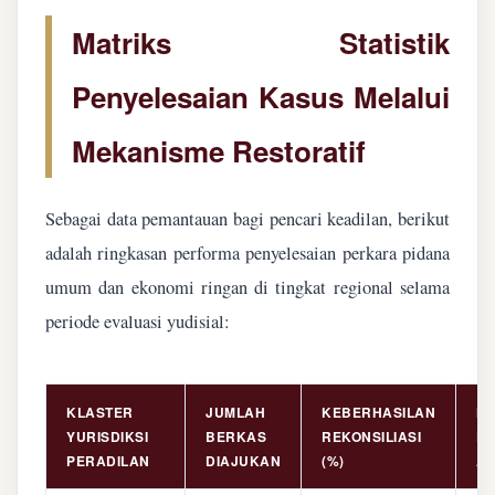
Matriks Statistik
Penyelesaian Kasus Melalui
Mekanisme Restoratif
Sebagai data pemantauan bagi pencari keadilan, berikut
adalah ringkasan performa penyelesaian perkara pidana
umum dan ekonomi ringan di tingkat regional selama
periode evaluasi yudisial:
KLASTER
JUMLAH
KEBERHASILAN
NI
YURISDIKSI
BERKAS
REKONSILIASI
PE
PERADILAN
DIAJUKAN
(%)
AS