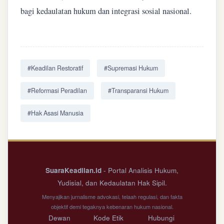
bagi kedaulatan hukum dan integrasi sosial nasional.
#Keadilan Restoratif
#Supremasi Hukum
#Reformasi Peradilan
#Transparansi Hukum
#Hak Asasi Manusia
SuaraKeadilan.id
- Portal Analisis Hukum,
Yudisial, dan Kedaulatan Hak Sipil.
Menyajikan jurnalisme advokasi, telaah regulasi, dan fakta
objektif demi tegaknya kebenaran hukum nasional.
Dewan
Kode Etik
Hubungi