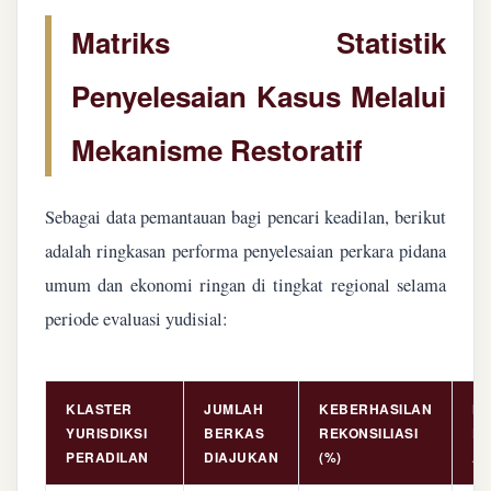
Matriks Statistik
Penyelesaian Kasus Melalui
Mekanisme Restoratif
Sebagai data pemantauan bagi pencari keadilan, berikut
adalah ringkasan performa penyelesaian perkara pidana
umum dan ekonomi ringan di tingkat regional selama
periode evaluasi yudisial:
KLASTER
JUMLAH
KEBERHASILAN
NI
YURISDIKSI
BERKAS
REKONSILIASI
PE
PERADILAN
DIAJUKAN
(%)
AS