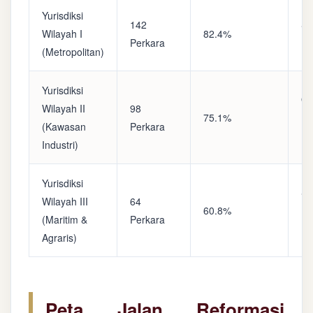
Yurisdiksi
142
Sa
Wilayah I
82.4%
Perkara
(A
(Metropolitan)
Yurisdiksi
Op
Wilayah II
98
75.1%
(S
(Kawasan
Perkara
Ke
Industri)
Yurisdiksi
Se
Wilayah III
64
60.8%
(P
(Maritim &
Perkara
Ba
Agraris)
Peta Jalan Reformasi