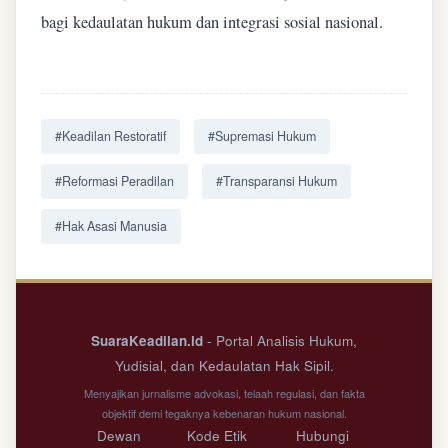
bagi kedaulatan hukum dan integrasi sosial nasional.
#Keadilan Restoratif
#Supremasi Hukum
#Reformasi Peradilan
#Transparansi Hukum
#Hak Asasi Manusia
SuaraKeadilan.id
- Portal Analisis Hukum,
Yudisial, dan Kedaulatan Hak Sipil.
Menyajikan jurnalisme advokasi, telaah regulasi, dan fakta
objektif demi tegaknya kebenaran hukum nasional.
Dewan
Kode Etik
Hubungi