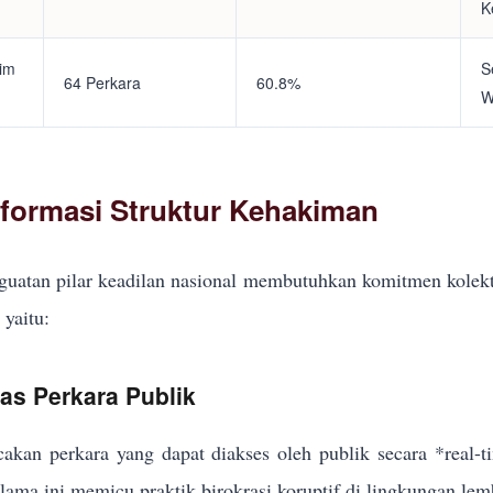
K
tim
S
64 Perkara
60.8%
W
eformasi Struktur Kehakiman
uatan pilar keadilan nasional membutuhkan komitmen kolekt
yaitu:
kas Perkara Publik
akan perkara yang dapat diakses oleh publik secara *real-
elama ini memicu praktik birokrasi koruptif di lingkungan lem