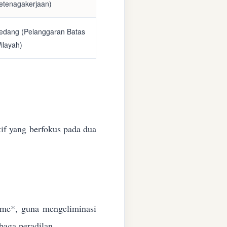
etenagakerjaan)
edang (Pelanggaran Batas
ilayah)
if yang berfokus pada dua
time*, guna mengeliminasi
baga peradilan.