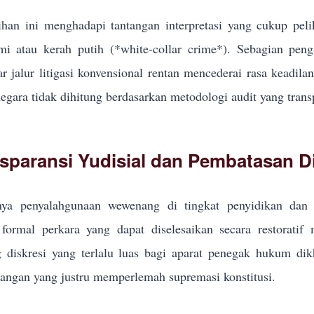
han ini menghadapi tantangan interpretasi yang cukup pel
i atau kerah putih (*white-collar crime*). Sebagian pe
r jalur litigasi konvensional rentan mencederai rasa keadila
egara tidak dihitung berdasarkan metodologi audit yang trans
sparansi Yudisial dan Pembatasan Di
ya penyalahgunaan wewenang di tingkat penyidikan dan p
formal perkara yang dapat diselesaikan secara restoratif
g diskresi yang terlalu luas bagi aparat penegak hukum d
ngan yang justru memperlemah supremasi konstitusi.