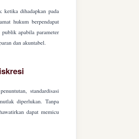
ik ketika dihadapkan pada
ngamat hukum berpendapat
n publik apabila parameter
paran dan akuntabel.
skresi
enuntutan, standardisasi
 mutlak diperlukan. Tanpa
ikhawatirkan dapat memicu