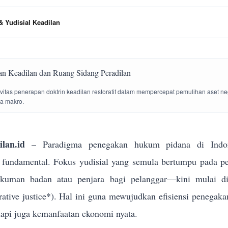
 Yudisial Keadilan
tivitas penerapan doktrin keadilan restoratif dalam mempercepat pemulihan aset n
la makro.
lan.id
– Paradigma penegakan hukum pidana di Indon
g fundamental. Fokus yudisial yang semula bertumpu pada p
ukuman badan atau penjara bagi pelanggar—kini mulai dik
torative justice*). Hal ini guna mewujudkan efisiensi penega
tapi juga kemanfaatan ekonomi nyata.