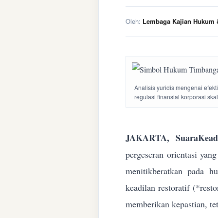
Oleh:
Lembaga Kajian Hukum &
Analisis yuridis mengenai efek
regulasi finansial korporasi ska
JAKARTA, SuaraKeadi
pergeseran orientasi yan
menitikberatkan pada h
keadilan restoratif (*res
memberikan kepastian, te