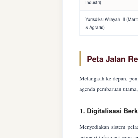
Industri)
Yurisdiksi Wilayah III (Mari
& Agraris)
Peta Jalan R
Melangkah ke depan, peng
agenda pembaruan utama, 
1. Digitalisasi Ber
Menyediakan sistem pelac
asimetri informasi yang s