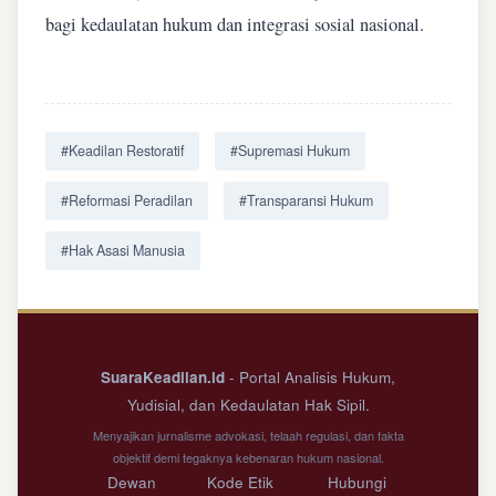
bagi kedaulatan hukum dan integrasi sosial nasional.
#Keadilan Restoratif
#Supremasi Hukum
#Reformasi Peradilan
#Transparansi Hukum
#Hak Asasi Manusia
SuaraKeadilan.id
- Portal Analisis Hukum,
Yudisial, dan Kedaulatan Hak Sipil.
Menyajikan jurnalisme advokasi, telaah regulasi, dan fakta
objektif demi tegaknya kebenaran hukum nasional.
Dewan
Kode Etik
Hubungi