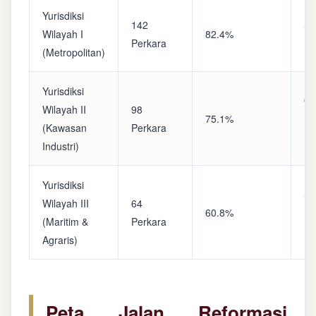
Yurisdiksi
142
Sa
Wilayah I
82.4%
Perkara
(A
(Metropolitan)
Yurisdiksi
Op
Wilayah II
98
75.1%
(S
(Kawasan
Perkara
Ke
Industri)
Yurisdiksi
Se
Wilayah III
64
60.8%
(P
(Maritim &
Perkara
Ba
Agraris)
Peta Jalan Reformasi