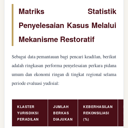
Matriks Statistik
Penyelesaian Kasus Melalui
Mekanisme Restoratif
Sebagai data pemantauan bagi pencari keadilan, berikut
adalah ringkasan performa penyelesaian perkara pidana
umum dan ekonomi ringan di tingkat regional selama
periode evaluasi yudisial:
KLASTER
JUMLAH
KEBERHASILAN
NI
YURISDIKSI
BERKAS
REKONSILIASI
PE
PERADILAN
DIAJUKAN
(%)
AS