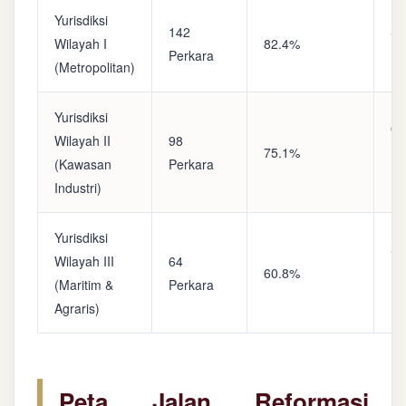
Yurisdiksi
142
Sa
Wilayah I
82.4%
Perkara
(A
(Metropolitan)
Yurisdiksi
Op
Wilayah II
98
75.1%
(S
(Kawasan
Perkara
Ke
Industri)
Yurisdiksi
Se
Wilayah III
64
60.8%
(P
(Maritim &
Perkara
Ba
Agraris)
Peta Jalan Reformasi