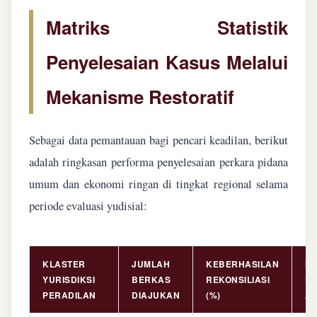
Matriks Statistik
Penyelesaian Kasus Melalui
Mekanisme Restoratif
Sebagai data pemantauan bagi pencari keadilan, berikut
adalah ringkasan performa penyelesaian perkara pidana
umum dan ekonomi ringan di tingkat regional selama
periode evaluasi yudisial:
KLASTER
JUMLAH
KEBERHASILAN
NI
YURISDIKSI
BERKAS
REKONSILIASI
PE
PERADILAN
DIAJUKAN
(%)
AS