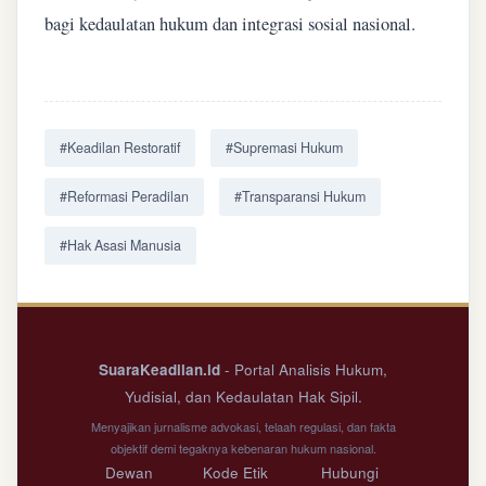
bagi kedaulatan hukum dan integrasi sosial nasional.
#Keadilan Restoratif
#Supremasi Hukum
#Reformasi Peradilan
#Transparansi Hukum
#Hak Asasi Manusia
SuaraKeadilan.id
- Portal Analisis Hukum,
Yudisial, dan Kedaulatan Hak Sipil.
Menyajikan jurnalisme advokasi, telaah regulasi, dan fakta
objektif demi tegaknya kebenaran hukum nasional.
Dewan
Kode Etik
Hubungi