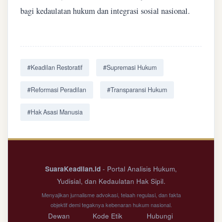
bagi kedaulatan hukum dan integrasi sosial nasional.
#Keadilan Restoratif
#Supremasi Hukum
#Reformasi Peradilan
#Transparansi Hukum
#Hak Asasi Manusia
SuaraKeadilan.id
- Portal Analisis Hukum,
Yudisial, dan Kedaulatan Hak Sipil.
Menyajikan jurnalisme advokasi, telaah regulasi, dan fakta
objektif demi tegaknya kebenaran hukum nasional.
Dewan
Kode Etik
Hubungi