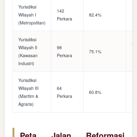
Yurisdiksi
142
Sa
Wilayah I
82.4%
Perkara
(A
(Metropolitan)
Yurisdiksi
Op
Wilayah II
98
75.1%
(S
(Kawasan
Perkara
Ke
Industri)
Yurisdiksi
Se
Wilayah III
64
60.8%
(P
(Maritim &
Perkara
Ba
Agraris)
Peta Jalan Reformasi