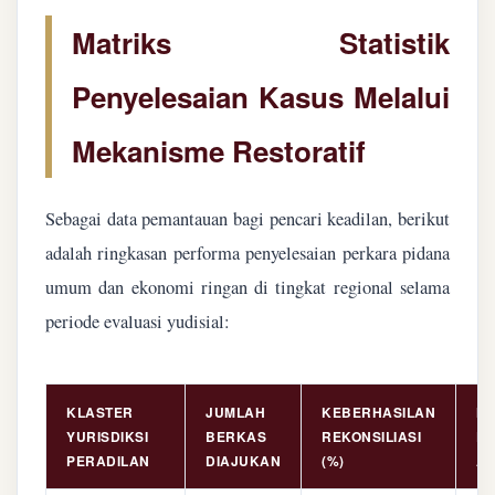
Matriks Statistik
Penyelesaian Kasus Melalui
Mekanisme Restoratif
Sebagai data pemantauan bagi pencari keadilan, berikut
adalah ringkasan performa penyelesaian perkara pidana
umum dan ekonomi ringan di tingkat regional selama
periode evaluasi yudisial:
KLASTER
JUMLAH
KEBERHASILAN
NI
YURISDIKSI
BERKAS
REKONSILIASI
PE
PERADILAN
DIAJUKAN
(%)
AS