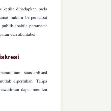
ik ketika dihadapkan pada
ngamat hukum berpendapat
n publik apabila parameter
paran dan akuntabel.
skresi
enuntutan, standardisasi
 mutlak diperlukan. Tanpa
ikhawatirkan dapat memicu