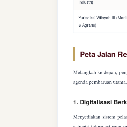
Industri)
Yurisdiksi Wilayah III (Mari
& Agraris)
Peta Jalan R
Melangkah ke depan, peng
agenda pembaruan utama, 
1. Digitalisasi Ber
Menyediakan sistem pelac
asimetri informasi yang s