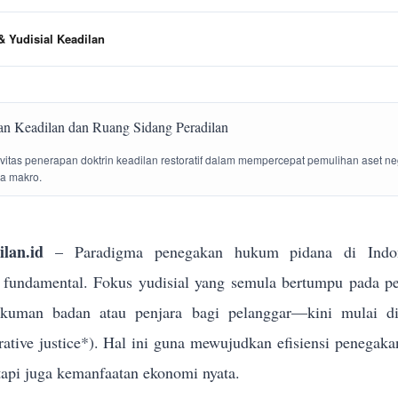
 Yudisial Keadilan
tivitas penerapan doktrin keadilan restoratif dalam mempercepat pemulihan aset n
la makro.
lan.id
– Paradigma penegakan hukum pidana di Indon
g fundamental. Fokus yudisial yang semula bertumpu pada p
ukuman badan atau penjara bagi pelanggar—kini mulai dik
torative justice*). Hal ini guna mewujudkan efisiensi penega
tapi juga kemanfaatan ekonomi nyata.