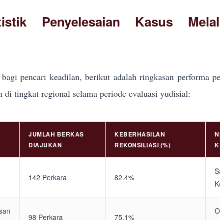
tistik Penyelesaian Kasus Mela
bagi pencari keadilan, berikut adalah ringkasan performa pe
i tingkat regional selama periode evaluasi yudisial:
JUMLAH BERKAS
KEBERHASILAN
N
DIAJUKAN
REKONSILIASI (%)
K
S
142 Perkara
82.4%
K
asan
O
98 Perkara
75.1%