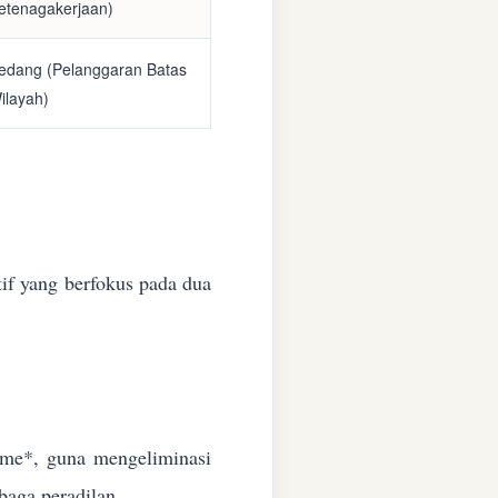
etenagakerjaan)
edang (Pelanggaran Batas
ilayah)
if yang berfokus pada dua
time*, guna mengeliminasi
baga peradilan.