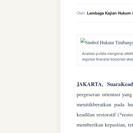
Oleh:
Lembaga Kajian Hukum &
Analisis yuridis mengenai efek
regulasi finansial korporasi ska
JAKARTA, SuaraKeadi
pergeseran orientasi yan
menitikberatkan pada h
keadilan restoratif (*res
memberikan kepastian, te