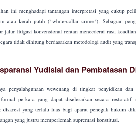
han ini menghadapi tantangan interpretasi yang cukup pel
i atau kerah putih (*white-collar crime*). Sebagian pe
r jalur litigasi konvensional rentan mencederai rasa keadila
egara tidak dihitung berdasarkan metodologi audit yang trans
sparansi Yudisial dan Pembatasan Di
ya penyalahgunaan wewenang di tingkat penyidikan dan p
formal perkara yang dapat diselesaikan secara restoratif
g diskresi yang terlalu luas bagi aparat penegak hukum d
ngan yang justru memperlemah supremasi konstitusi.