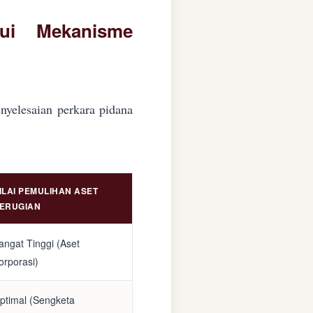
lui Mekanisme
nyelesaian perkara pidana
ILAI PEMULIHAN ASET
ERUGIAN
angat Tinggi (Aset
orporasi)
ptimal (Sengketa