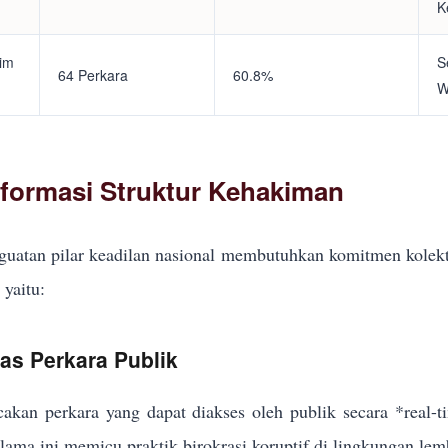
K
tim
S
64 Perkara
60.8%
W
eformasi Struktur Kehakiman
uatan pilar keadilan nasional membutuhkan komitmen kolekt
yaitu:
kas Perkara Publik
akan perkara yang dapat diakses oleh publik secara *real-
elama ini memicu praktik birokrasi koruptif di lingkungan lem