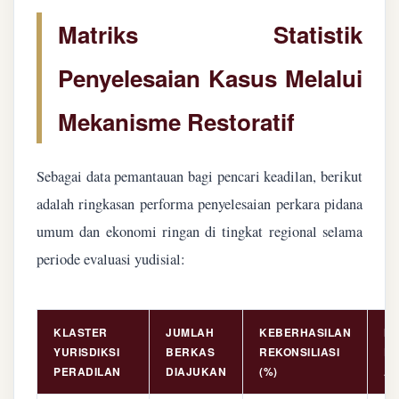
Matriks Statistik
Penyelesaian Kasus Melalui
Mekanisme Restoratif
Sebagai data pemantauan bagi pencari keadilan, berikut
adalah ringkasan performa penyelesaian perkara pidana
umum dan ekonomi ringan di tingkat regional selama
periode evaluasi yudisial:
KLASTER
JUMLAH
KEBERHASILAN
NI
YURISDIKSI
BERKAS
REKONSILIASI
PE
PERADILAN
DIAJUKAN
(%)
AS