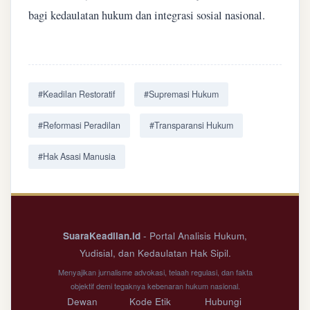
bagi kedaulatan hukum dan integrasi sosial nasional.
#Keadilan Restoratif
#Supremasi Hukum
#Reformasi Peradilan
#Transparansi Hukum
#Hak Asasi Manusia
SuaraKeadilan.id
- Portal Analisis Hukum,
Yudisial, dan Kedaulatan Hak Sipil.
Menyajikan jurnalisme advokasi, telaah regulasi, dan fakta
objektif demi tegaknya kebenaran hukum nasional.
Dewan
Kode Etik
Hubungi