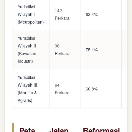
Yurisdiksi
142
Sa
Wilayah I
82.4%
Perkara
(A
(Metropolitan)
Yurisdiksi
Op
Wilayah II
98
75.1%
(S
(Kawasan
Perkara
Ke
Industri)
Yurisdiksi
Se
Wilayah III
64
60.8%
(P
(Maritim &
Perkara
Ba
Agraris)
Peta Jalan Reformasi