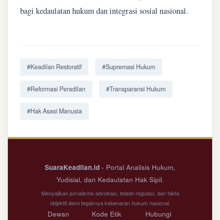
bagi kedaulatan hukum dan integrasi sosial nasional.
#Keadilan Restoratif
#Supremasi Hukum
#Reformasi Peradilan
#Transparansi Hukum
#Hak Asasi Manusia
SuaraKeadilan.id
- Portal Analisis Hukum,
Yudisial, dan Kedaulatan Hak Sipil.
Menyajikan jurnalisme advokasi, telaah regulasi, dan fakta
objektif demi tegaknya kebenaran hukum nasional.
Dewan
Kode Etik
Hubungi