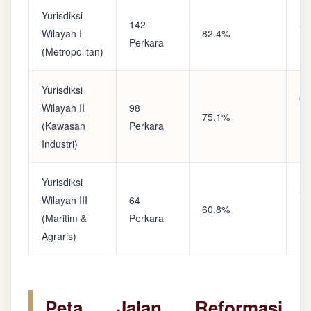
Yurisdiksi
142
Sa
Wilayah I
82.4%
Perkara
(A
(Metropolitan)
Yurisdiksi
Op
Wilayah II
98
75.1%
(S
(Kawasan
Perkara
Ke
Industri)
Yurisdiksi
Se
Wilayah III
64
60.8%
(P
(Maritim &
Perkara
Ba
Agraris)
Peta Jalan Reformasi