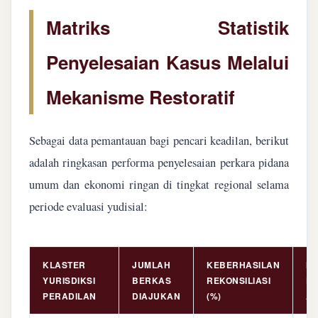
Matriks Statistik
Penyelesaian Kasus Melalui
Mekanisme Restoratif
Sebagai data pemantauan bagi pencari keadilan, berikut
adalah ringkasan performa penyelesaian perkara pidana
umum dan ekonomi ringan di tingkat regional selama
periode evaluasi yudisial:
KLASTER
JUMLAH
KEBERHASILAN
NI
YURISDIKSI
BERKAS
REKONSILIASI
PE
PERADILAN
DIAJUKAN
(%)
AS