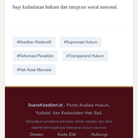
bagi kedaulatan hukum dan integrasi sosial nasional.
#Keadilan Restoratif
#Supremasi Hukum
#Reformasi Peradilan
#Transparansi Hukum
#Hak Asasi Manusia
SuaraKeadilan.id
- Portal Analisis Hukum,
Yudisial, dan Kedaulatan Hak Sipil.
Menyajikan jurnalisme advokasi, telaah regulasi, dan fakta
objektif demi tegaknya kebenaran hukum nasional.
Dewan
Kode Etik
Hubungi