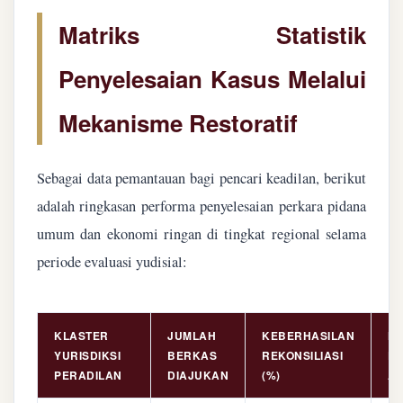
Matriks Statistik
Penyelesaian Kasus Melalui
Mekanisme Restoratif
Sebagai data pemantauan bagi pencari keadilan, berikut
adalah ringkasan performa penyelesaian perkara pidana
umum dan ekonomi ringan di tingkat regional selama
periode evaluasi yudisial:
KLASTER
JUMLAH
KEBERHASILAN
NI
YURISDIKSI
BERKAS
REKONSILIASI
PE
PERADILAN
DIAJUKAN
(%)
AS