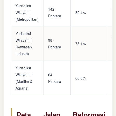
Yurisdiksi
142
Sa
Wilayah I
82.4%
Perkara
(A
(Metropolitan)
Yurisdiksi
Op
Wilayah II
98
75.1%
(S
(Kawasan
Perkara
Ke
Industri)
Yurisdiksi
Se
Wilayah III
64
60.8%
(P
(Maritim &
Perkara
Ba
Agraris)
Peta Jalan Reformasi