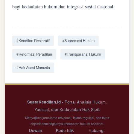
bagi kedaulatan hukum dan integrasi sosial nasional.
#Keadilan Restoratif
#Supremasi Hukum
#Reformasi Peradilan
#Transparansi Hukum
#Hak Asasi Manusia
SuaraKeadilan.id
- Portal Analisis Hukum,
Yudisial, dan Kedaulatan Hak Sipil.
Menyajikan jurnalisme advokasi, telaah regulasi, dan fakta
objektif demi tegaknya kebenaran hukum nasional.
Dewan
Kode Etik
Hubungi