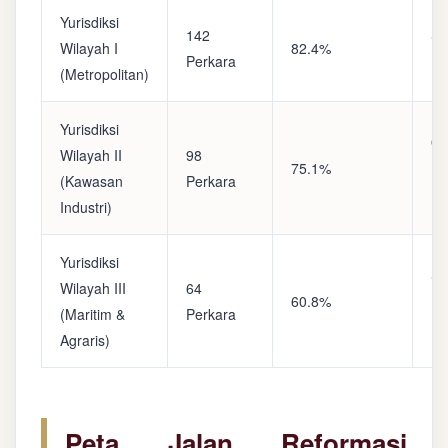
Yurisdiksi
142
Sa
Wilayah I
82.4%
Perkara
(A
(Metropolitan)
Yurisdiksi
Op
Wilayah II
98
75.1%
(S
(Kawasan
Perkara
Ke
Industri)
Yurisdiksi
Se
Wilayah III
64
60.8%
(P
(Maritim &
Perkara
Ba
Agraris)
Peta Jalan Reformasi