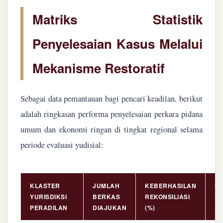
Matriks Statistik
Penyelesaian Kasus Melalui
Mekanisme Restoratif
Sebagai data pemantauan bagi pencari keadilan, berikut
adalah ringkasan performa penyelesaian perkara pidana
umum dan ekonomi ringan di tingkat regional selama
periode evaluasi yudisial:
KLASTER
JUMLAH
KEBERHASILAN
NI
YURISDIKSI
BERKAS
REKONSILIASI
PE
PERADILAN
DIAJUKAN
(%)
AS