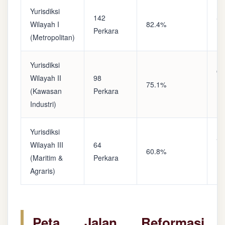
Yurisdiksi
142
Sa
Wilayah I
82.4%
Perkara
(A
(Metropolitan)
Yurisdiksi
Op
Wilayah II
98
75.1%
(S
(Kawasan
Perkara
Ke
Industri)
Yurisdiksi
Se
Wilayah III
64
60.8%
(P
(Maritim &
Perkara
Ba
Agraris)
Peta Jalan Reformasi