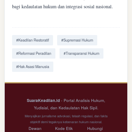
bagi kedaulatan hukum dan integrasi sosial nasional.
#Keadilan Restoratif
#Supremasi Hukum
#Reformasi Peradilan
#Transparansi Hukum
#Hak Asasi Manusia
SuaraKeadilan.id
- Portal Analisis Hukum,
Yudisial, dan Kedaulatan Hak Sipil.
Menyajikan jurnalisme advokasi, telaah regulasi, dan fakta
objektif demi tegaknya kebenaran hukum nasional.
Dewan
Kode Etik
Hubungi