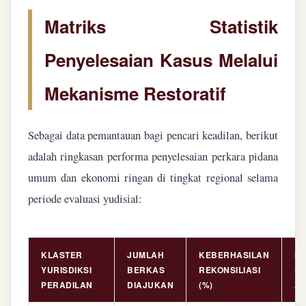
Matriks Statistik
Penyelesaian Kasus Melalui
Mekanisme Restoratif
Sebagai data pemantauan bagi pencari keadilan, berikut
adalah ringkasan performa penyelesaian perkara pidana
umum dan ekonomi ringan di tingkat regional selama
periode evaluasi yudisial:
KLASTER
JUMLAH
KEBERHASILAN
NI
YURISDIKSI
BERKAS
REKONSILIASI
PE
PERADILAN
DIAJUKAN
(%)
AS