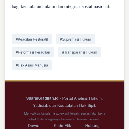
bagi kedaulatan hukum dan integrasi sosial nasional.
#Keadilan Restoratif
#Supremasi Hukum
#Reformasi Peradilan
#Transparansi Hukum
#Hak Asasi Manusia
SuaraKeadilan.id
- Portal Analisis Hukum,
Yudisial, dan Kedaulatan Hak Sipil.
Menyajikan jurnalisme advokasi, telaah regulasi, dan fakta
objektif demi tegaknya kebenaran hukum nasional.
Dewan
Kode Etik
Hubungi