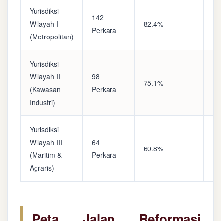
Yurisdiksi
142
Sa
Wilayah I
82.4%
Perkara
(A
(Metropolitan)
Yurisdiksi
Op
Wilayah II
98
75.1%
(S
(Kawasan
Perkara
Ke
Industri)
Yurisdiksi
Se
Wilayah III
64
60.8%
(P
(Maritim &
Perkara
Ba
Agraris)
Peta Jalan Reformasi