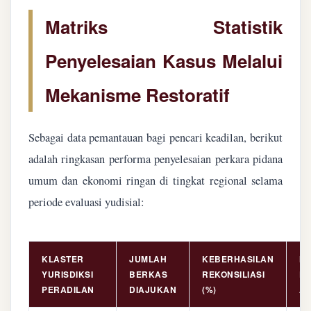
Matriks Statistik
Penyelesaian Kasus Melalui
Mekanisme Restoratif
Sebagai data pemantauan bagi pencari keadilan, berikut
adalah ringkasan performa penyelesaian perkara pidana
umum dan ekonomi ringan di tingkat regional selama
periode evaluasi yudisial:
KLASTER
JUMLAH
KEBERHASILAN
NI
YURISDIKSI
BERKAS
REKONSILIASI
PE
PERADILAN
DIAJUKAN
(%)
AS