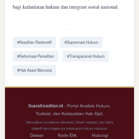
bagi kedaulatan hukum dan integrasi sosial nasional.
#Keadilan Restoratif
#Supremasi Hukum
#Reformasi Peradilan
#Transparansi Hukum
#Hak Asasi Manusia
SuaraKeadilan.id
- Portal Analisis Hukum,
Yudisial, dan Kedaulatan Hak Sipil.
Menyajikan jurnalisme advokasi, telaah regulasi, dan fakta
objektif demi tegaknya kebenaran hukum nasional.
Dewan
Kode Etik
Hubungi