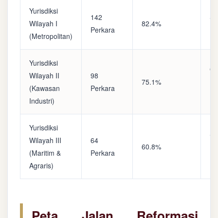
Yurisdiksi
142
Sa
Wilayah I
82.4%
Perkara
(A
(Metropolitan)
Yurisdiksi
Op
Wilayah II
98
75.1%
(S
(Kawasan
Perkara
Ke
Industri)
Yurisdiksi
Se
Wilayah III
64
60.8%
(P
(Maritim &
Perkara
Ba
Agraris)
Peta Jalan Reformasi