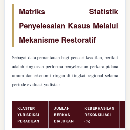
Matriks Statistik
Penyelesaian Kasus Melalui
Mekanisme Restoratif
Sebagai data pemantauan bagi pencari keadilan, berikut
adalah ringkasan performa penyelesaian perkara pidana
umum dan ekonomi ringan di tingkat regional selama
periode evaluasi yudisial:
KLASTER
JUMLAH
KEBERHASILAN
NI
YURISDIKSI
BERKAS
REKONSILIASI
PE
PERADILAN
DIAJUKAN
(%)
AS