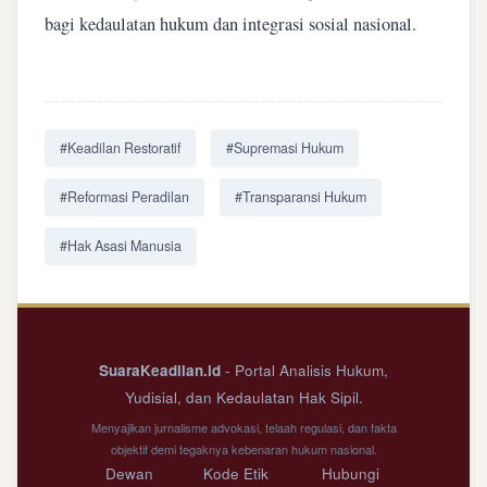
bagi kedaulatan hukum dan integrasi sosial nasional.
#Keadilan Restoratif
#Supremasi Hukum
#Reformasi Peradilan
#Transparansi Hukum
#Hak Asasi Manusia
SuaraKeadilan.id
- Portal Analisis Hukum,
Yudisial, dan Kedaulatan Hak Sipil.
Menyajikan jurnalisme advokasi, telaah regulasi, dan fakta
objektif demi tegaknya kebenaran hukum nasional.
Dewan
Kode Etik
Hubungi