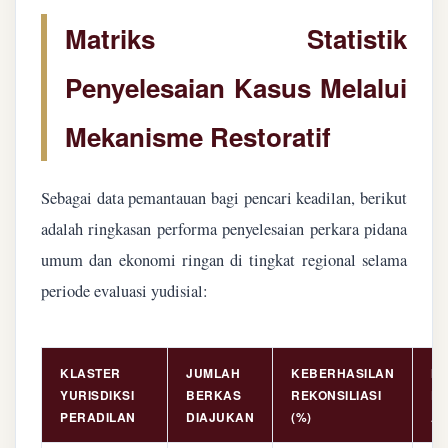
Matriks Statistik
Penyelesaian Kasus Melalui
Mekanisme Restoratif
Sebagai data pemantauan bagi pencari keadilan, berikut
adalah ringkasan performa penyelesaian perkara pidana
umum dan ekonomi ringan di tingkat regional selama
periode evaluasi yudisial:
KLASTER
JUMLAH
KEBERHASILAN
NI
YURISDIKSI
BERKAS
REKONSILIASI
PE
PERADILAN
DIAJUKAN
(%)
AS