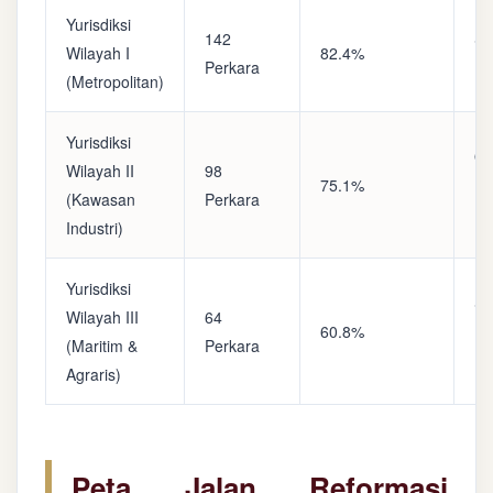
Yurisdiksi
142
Sa
Wilayah I
82.4%
Perkara
(A
(Metropolitan)
Yurisdiksi
Op
Wilayah II
98
75.1%
(S
(Kawasan
Perkara
Ke
Industri)
Yurisdiksi
Se
Wilayah III
64
60.8%
(P
(Maritim &
Perkara
Ba
Agraris)
Peta Jalan Reformasi