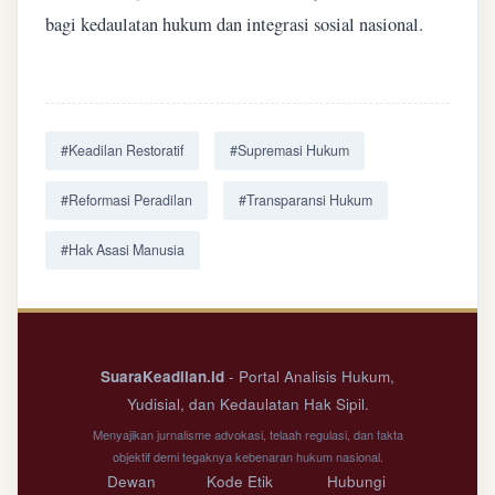
bagi kedaulatan hukum dan integrasi sosial nasional.
#Keadilan Restoratif
#Supremasi Hukum
#Reformasi Peradilan
#Transparansi Hukum
#Hak Asasi Manusia
SuaraKeadilan.id
- Portal Analisis Hukum,
Yudisial, dan Kedaulatan Hak Sipil.
Menyajikan jurnalisme advokasi, telaah regulasi, dan fakta
objektif demi tegaknya kebenaran hukum nasional.
Dewan
Kode Etik
Hubungi