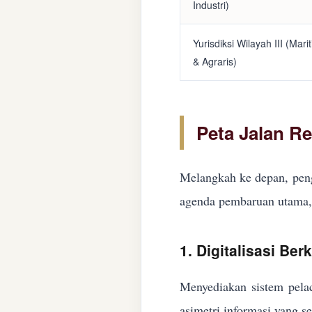
Industri)
Yurisdiksi Wilayah III (Mari
& Agraris)
Peta Jalan R
Melangkah ke depan, peng
agenda pembaruan utama, 
1. Digitalisasi Ber
Menyediakan sistem pelac
asimetri informasi yang s