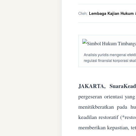
Oleh:
Lembaga Kajian Hukum &
Analisis yuridis mengenai efek
regulasi finansial korporasi ska
JAKARTA, SuaraKeadi
pergeseran orientasi yan
menitikberatkan pada h
keadilan restoratif (*res
memberikan kepastian, te