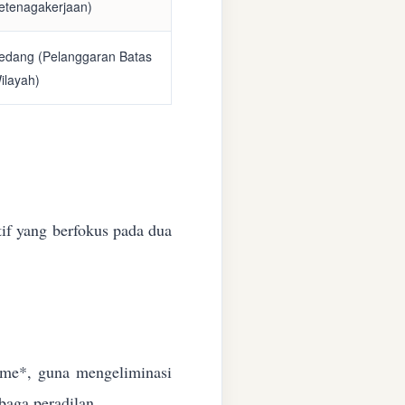
etenagakerjaan)
edang (Pelanggaran Batas
ilayah)
if yang berfokus pada dua
time*, guna mengeliminasi
baga peradilan.