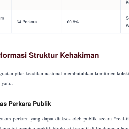
K
tim
S
64 Perkara
60.8%
W
eformasi Struktur Kehakiman
uatan pilar keadilan nasional membutuhkan komitmen kolekt
yaitu:
kas Perkara Publik
akan perkara yang dapat diakses oleh publik secara *real-
elama ini memicu praktik birokrasi koruptif di lingkungan lem