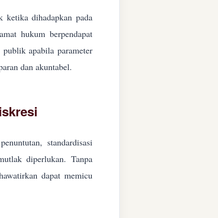
ik ketika dihadapkan pada
ngamat hukum berpendapat
n publik apabila parameter
paran dan akuntabel.
skresi
enuntutan, standardisasi
 mutlak diperlukan. Tanpa
ikhawatirkan dapat memicu