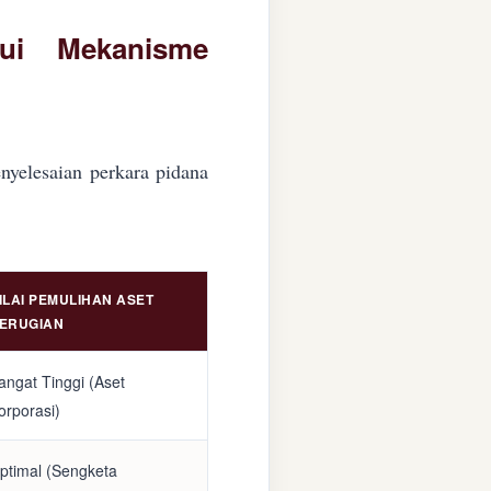
lui Mekanisme
nyelesaian perkara pidana
ILAI PEMULIHAN ASET
ERUGIAN
angat Tinggi (Aset
orporasi)
ptimal (Sengketa