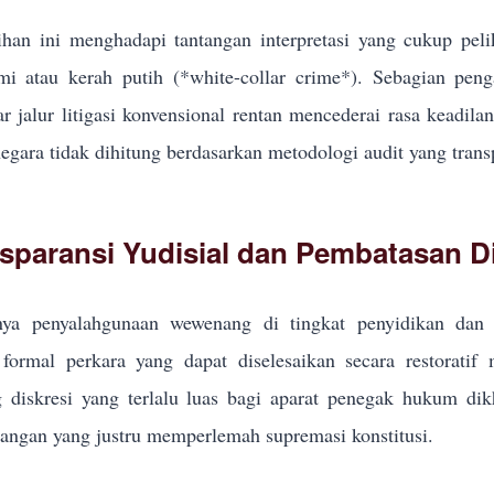
han ini menghadapi tantangan interpretasi yang cukup pel
i atau kerah putih (*white-collar crime*). Sebagian pe
r jalur litigasi konvensional rentan mencederai rasa keadila
egara tidak dihitung berdasarkan metodologi audit yang trans
sparansi Yudisial dan Pembatasan Di
ya penyalahgunaan wewenang di tingkat penyidikan dan p
formal perkara yang dapat diselesaikan secara restoratif
g diskresi yang terlalu luas bagi aparat penegak hukum d
ngan yang justru memperlemah supremasi konstitusi.