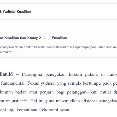
 Yudisial Keadilan
tivitas penerapan doktrin keadilan restoratif dalam mempercepat pemulihan aset n
la makro.
lan.id
– Paradigma penegakan hukum pidana di Indon
g fundamental. Fokus yudisial yang semula bertumpu pada p
ukuman badan atau penjara bagi pelanggar—kini mulai dik
torative justice*). Hal ini guna mewujudkan efisiensi penega
tapi juga kemanfaatan ekonomi nyata.