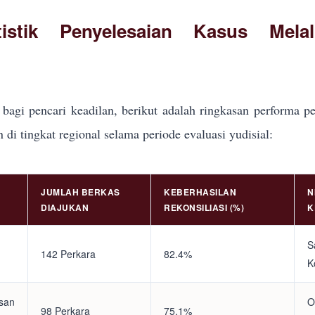
tistik Penyelesaian Kasus Mela
bagi pencari keadilan, berikut adalah ringkasan performa pe
i tingkat regional selama periode evaluasi yudisial:
JUMLAH BERKAS
KEBERHASILAN
N
DIAJUKAN
REKONSILIASI (%)
K
S
142 Perkara
82.4%
K
asan
O
98 Perkara
75.1%