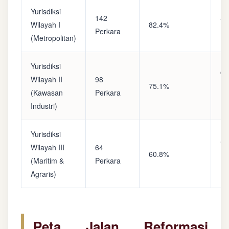
Yurisdiksi
142
Sa
Wilayah I
82.4%
Perkara
(A
(Metropolitan)
Yurisdiksi
Op
Wilayah II
98
75.1%
(S
(Kawasan
Perkara
Ke
Industri)
Yurisdiksi
Se
Wilayah III
64
60.8%
(P
(Maritim &
Perkara
Ba
Agraris)
Peta Jalan Reformasi