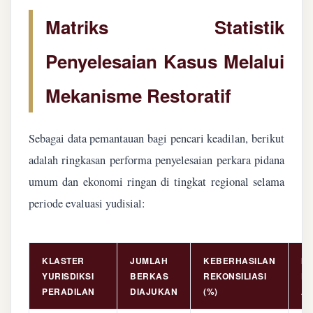
Matriks Statistik
Penyelesaian Kasus Melalui
Mekanisme Restoratif
Sebagai data pemantauan bagi pencari keadilan, berikut
adalah ringkasan performa penyelesaian perkara pidana
umum dan ekonomi ringan di tingkat regional selama
periode evaluasi yudisial:
KLASTER
JUMLAH
KEBERHASILAN
NI
YURISDIKSI
BERKAS
REKONSILIASI
PE
PERADILAN
DIAJUKAN
(%)
AS