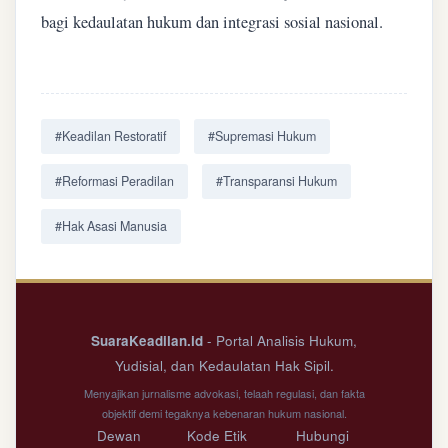
bagi kedaulatan hukum dan integrasi sosial nasional.
#Keadilan Restoratif
#Supremasi Hukum
#Reformasi Peradilan
#Transparansi Hukum
#Hak Asasi Manusia
SuaraKeadilan.id
- Portal Analisis Hukum,
Yudisial, dan Kedaulatan Hak Sipil.
Menyajikan jurnalisme advokasi, telaah regulasi, dan fakta
objektif demi tegaknya kebenaran hukum nasional.
Dewan
Kode Etik
Hubungi