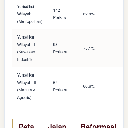
Yurisdiksi
142
Sa
Wilayah I
82.4%
Perkara
(A
(Metropolitan)
Yurisdiksi
Op
Wilayah II
98
75.1%
(S
(Kawasan
Perkara
Ke
Industri)
Yurisdiksi
Se
Wilayah III
64
60.8%
(P
(Maritim &
Perkara
Ba
Agraris)
Peta Jalan Reformasi