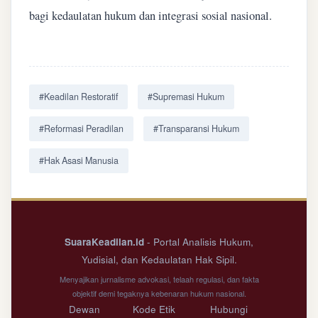
bagi kedaulatan hukum dan integrasi sosial nasional.
#Keadilan Restoratif
#Supremasi Hukum
#Reformasi Peradilan
#Transparansi Hukum
#Hak Asasi Manusia
SuaraKeadilan.id
- Portal Analisis Hukum,
Yudisial, dan Kedaulatan Hak Sipil.
Menyajikan jurnalisme advokasi, telaah regulasi, dan fakta
objektif demi tegaknya kebenaran hukum nasional.
Dewan
Kode Etik
Hubungi