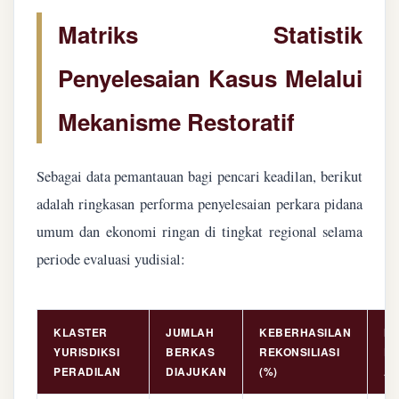
Matriks Statistik
Penyelesaian Kasus Melalui
Mekanisme Restoratif
Sebagai data pemantauan bagi pencari keadilan, berikut
adalah ringkasan performa penyelesaian perkara pidana
umum dan ekonomi ringan di tingkat regional selama
periode evaluasi yudisial:
KLASTER
JUMLAH
KEBERHASILAN
NI
YURISDIKSI
BERKAS
REKONSILIASI
PE
PERADILAN
DIAJUKAN
(%)
AS