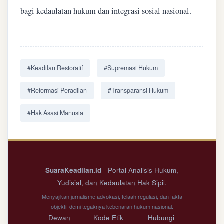
bagi kedaulatan hukum dan integrasi sosial nasional.
#Keadilan Restoratif
#Supremasi Hukum
#Reformasi Peradilan
#Transparansi Hukum
#Hak Asasi Manusia
SuaraKeadilan.id
- Portal Analisis Hukum,
Yudisial, dan Kedaulatan Hak Sipil.
Menyajikan jurnalisme advokasi, telaah regulasi, dan fakta
objektif demi tegaknya kebenaran hukum nasional.
Dewan
Kode Etik
Hubungi