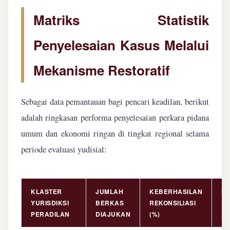
Matriks Statistik
Penyelesaian Kasus Melalui
Mekanisme Restoratif
Sebagai data pemantauan bagi pencari keadilan, berikut
adalah ringkasan performa penyelesaian perkara pidana
umum dan ekonomi ringan di tingkat regional selama
periode evaluasi yudisial:
KLASTER
JUMLAH
KEBERHASILAN
NI
YURISDIKSI
BERKAS
REKONSILIASI
PE
PERADILAN
DIAJUKAN
(%)
AS