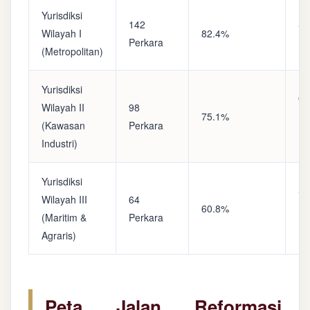
Yurisdiksi
142
Sa
Wilayah I
82.4%
Perkara
(A
(Metropolitan)
Yurisdiksi
Op
Wilayah II
98
75.1%
(S
(Kawasan
Perkara
Ke
Industri)
Yurisdiksi
Se
Wilayah III
64
60.8%
(P
(Maritim &
Perkara
Ba
Agraris)
Peta Jalan Reformasi