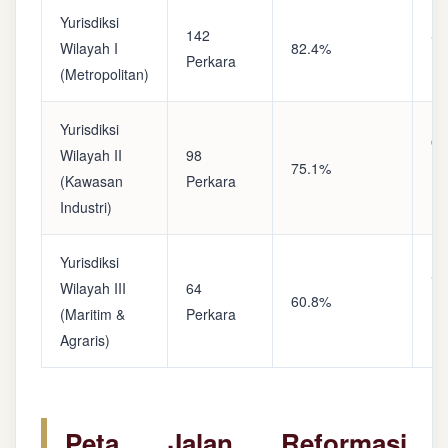
Yurisdiksi
142
Sa
Wilayah I
82.4%
Perkara
(A
(Metropolitan)
Yurisdiksi
Op
Wilayah II
98
75.1%
(S
(Kawasan
Perkara
Ke
Industri)
Yurisdiksi
Se
Wilayah III
64
60.8%
(P
(Maritim &
Perkara
Ba
Agraris)
Peta Jalan Reformasi