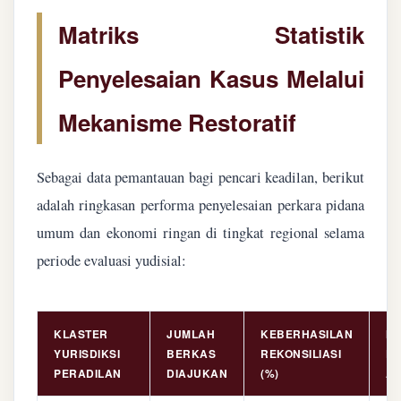
Matriks Statistik
Penyelesaian Kasus Melalui
Mekanisme Restoratif
Sebagai data pemantauan bagi pencari keadilan, berikut
adalah ringkasan performa penyelesaian perkara pidana
umum dan ekonomi ringan di tingkat regional selama
periode evaluasi yudisial:
KLASTER
JUMLAH
KEBERHASILAN
NI
YURISDIKSI
BERKAS
REKONSILIASI
PE
PERADILAN
DIAJUKAN
(%)
AS