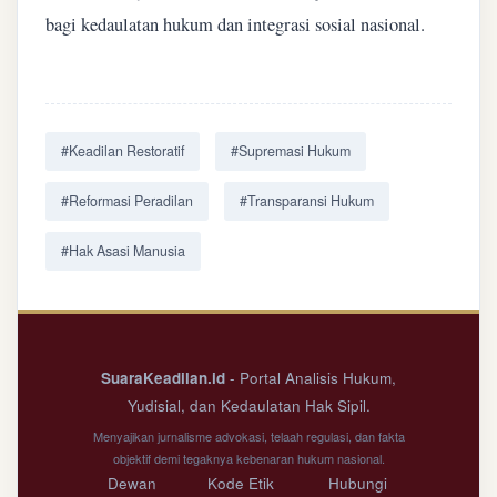
bagi kedaulatan hukum dan integrasi sosial nasional.
#Keadilan Restoratif
#Supremasi Hukum
#Reformasi Peradilan
#Transparansi Hukum
#Hak Asasi Manusia
SuaraKeadilan.id
- Portal Analisis Hukum,
Yudisial, dan Kedaulatan Hak Sipil.
Menyajikan jurnalisme advokasi, telaah regulasi, dan fakta
objektif demi tegaknya kebenaran hukum nasional.
Dewan
Kode Etik
Hubungi