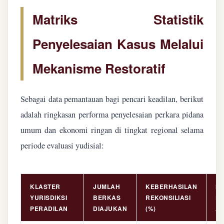
Matriks Statistik
Penyelesaian Kasus Melalui
Mekanisme Restoratif
Sebagai data pemantauan bagi pencari keadilan, berikut
adalah ringkasan performa penyelesaian perkara pidana
umum dan ekonomi ringan di tingkat regional selama
periode evaluasi yudisial:
KLASTER
JUMLAH
KEBERHASILAN
NI
YURISDIKSI
BERKAS
REKONSILIASI
PE
PERADILAN
DIAJUKAN
(%)
AS