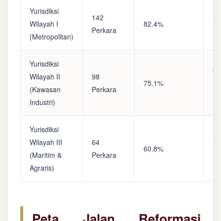
Yurisdiksi
142
Sa
Wilayah I
82.4%
Perkara
(A
(Metropolitan)
Yurisdiksi
Op
Wilayah II
98
75.1%
(S
(Kawasan
Perkara
Ke
Industri)
Yurisdiksi
Se
Wilayah III
64
60.8%
(P
(Maritim &
Perkara
Ba
Agraris)
Peta Jalan Reformasi