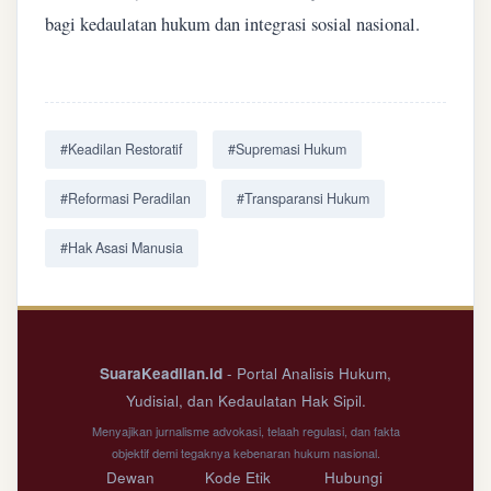
bagi kedaulatan hukum dan integrasi sosial nasional.
#Keadilan Restoratif
#Supremasi Hukum
#Reformasi Peradilan
#Transparansi Hukum
#Hak Asasi Manusia
SuaraKeadilan.id
- Portal Analisis Hukum,
Yudisial, dan Kedaulatan Hak Sipil.
Menyajikan jurnalisme advokasi, telaah regulasi, dan fakta
objektif demi tegaknya kebenaran hukum nasional.
Dewan
Kode Etik
Hubungi