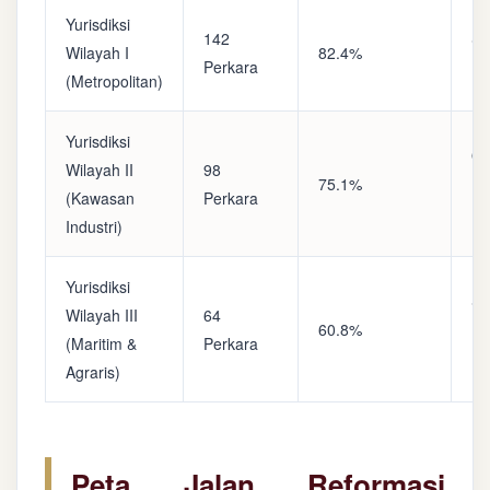
Yurisdiksi
142
Sa
Wilayah I
82.4%
Perkara
(A
(Metropolitan)
Yurisdiksi
Op
Wilayah II
98
75.1%
(S
(Kawasan
Perkara
Ke
Industri)
Yurisdiksi
Se
Wilayah III
64
60.8%
(P
(Maritim &
Perkara
Ba
Agraris)
Peta Jalan Reformasi