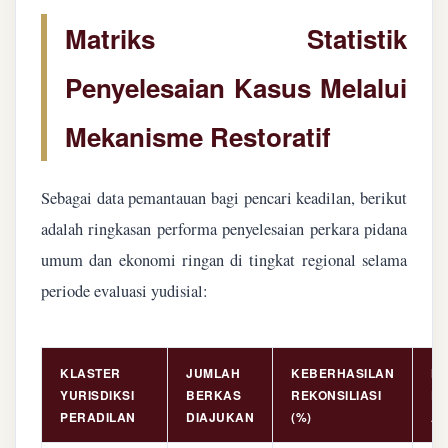
Matriks Statistik
Penyelesaian Kasus Melalui
Mekanisme Restoratif
Sebagai data pemantauan bagi pencari keadilan, berikut
adalah ringkasan performa penyelesaian perkara pidana
umum dan ekonomi ringan di tingkat regional selama
periode evaluasi yudisial:
KLASTER
JUMLAH
KEBERHASILAN
NI
YURISDIKSI
BERKAS
REKONSILIASI
PE
PERADILAN
DIAJUKAN
(%)
AS