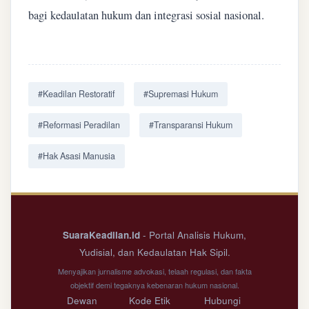
bagi kedaulatan hukum dan integrasi sosial nasional.
#Keadilan Restoratif
#Supremasi Hukum
#Reformasi Peradilan
#Transparansi Hukum
#Hak Asasi Manusia
SuaraKeadilan.id
- Portal Analisis Hukum,
Yudisial, dan Kedaulatan Hak Sipil.
Menyajikan jurnalisme advokasi, telaah regulasi, dan fakta
objektif demi tegaknya kebenaran hukum nasional.
Dewan
Kode Etik
Hubungi