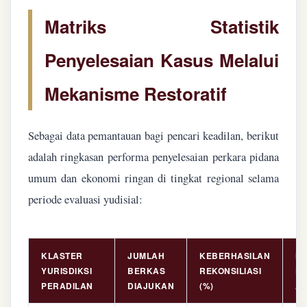
Matriks Statistik
Penyelesaian Kasus Melalui
Mekanisme Restoratif
Sebagai data pemantauan bagi pencari keadilan, berikut
adalah ringkasan performa penyelesaian perkara pidana
umum dan ekonomi ringan di tingkat regional selama
periode evaluasi yudisial:
KLASTER
JUMLAH
KEBERHASILAN
NI
YURISDIKSI
BERKAS
REKONSILIASI
PE
PERADILAN
DIAJUKAN
(%)
AS