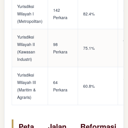
Yurisdiksi
142
Sa
Wilayah I
82.4%
Perkara
(A
(Metropolitan)
Yurisdiksi
Op
Wilayah II
98
75.1%
(S
(Kawasan
Perkara
Ke
Industri)
Yurisdiksi
Se
Wilayah III
64
60.8%
(P
(Maritim &
Perkara
Ba
Agraris)
Peta Jalan Reformasi