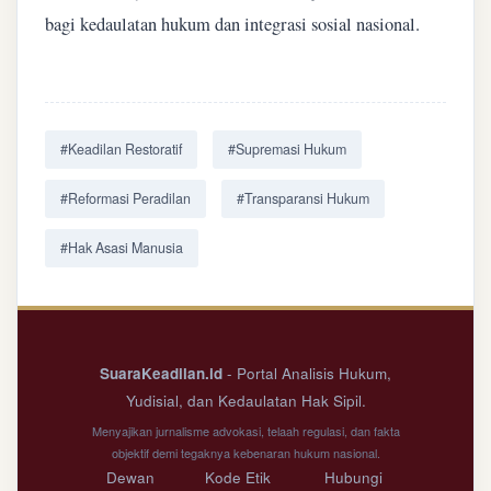
bagi kedaulatan hukum dan integrasi sosial nasional.
#Keadilan Restoratif
#Supremasi Hukum
#Reformasi Peradilan
#Transparansi Hukum
#Hak Asasi Manusia
SuaraKeadilan.id
- Portal Analisis Hukum,
Yudisial, dan Kedaulatan Hak Sipil.
Menyajikan jurnalisme advokasi, telaah regulasi, dan fakta
objektif demi tegaknya kebenaran hukum nasional.
Dewan
Kode Etik
Hubungi