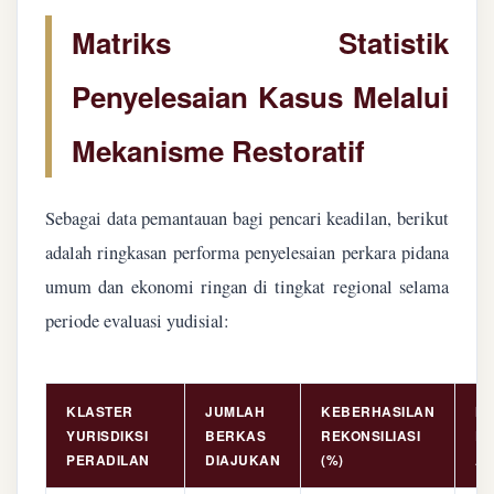
Matriks Statistik
Penyelesaian Kasus Melalui
Mekanisme Restoratif
Sebagai data pemantauan bagi pencari keadilan, berikut
adalah ringkasan performa penyelesaian perkara pidana
umum dan ekonomi ringan di tingkat regional selama
periode evaluasi yudisial:
KLASTER
JUMLAH
KEBERHASILAN
NI
YURISDIKSI
BERKAS
REKONSILIASI
PE
PERADILAN
DIAJUKAN
(%)
AS