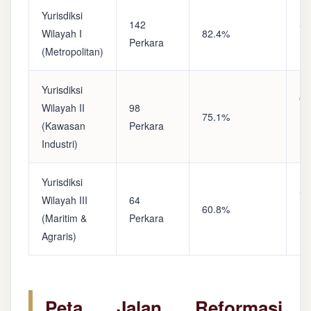
Yurisdiksi
142
Sa
Wilayah I
82.4%
Perkara
(A
(Metropolitan)
Yurisdiksi
Op
Wilayah II
98
75.1%
(S
(Kawasan
Perkara
Ke
Industri)
Yurisdiksi
Se
Wilayah III
64
60.8%
(P
(Maritim &
Perkara
Ba
Agraris)
Peta Jalan Reformasi