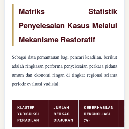
Matriks Statistik
Penyelesaian Kasus Melalui
Mekanisme Restoratif
Sebagai data pemantauan bagi pencari keadilan, berikut
adalah ringkasan performa penyelesaian perkara pidana
umum dan ekonomi ringan di tingkat regional selama
periode evaluasi yudisial:
KLASTER
JUMLAH
KEBERHASILAN
NI
YURISDIKSI
BERKAS
REKONSILIASI
PE
PERADILAN
DIAJUKAN
(%)
AS