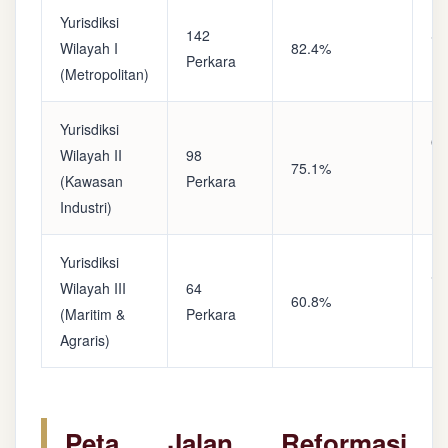
Yurisdiksi
142
Sa
Wilayah I
82.4%
Perkara
(A
(Metropolitan)
Yurisdiksi
Op
Wilayah II
98
75.1%
(S
(Kawasan
Perkara
Ke
Industri)
Yurisdiksi
Se
Wilayah III
64
60.8%
(P
(Maritim &
Perkara
Ba
Agraris)
Peta Jalan Reformasi