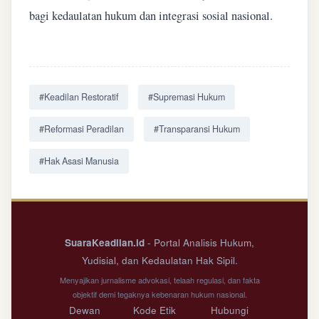
bagi kedaulatan hukum dan integrasi sosial nasional.
#Keadilan Restoratif
#Supremasi Hukum
#Reformasi Peradilan
#Transparansi Hukum
#Hak Asasi Manusia
SuaraKeadilan.id
- Portal Analisis Hukum,
Yudisial, dan Kedaulatan Hak Sipil.
Menyajikan jurnalisme advokasi, telaah regulasi, dan fakta
objektif demi tegaknya kebenaran hukum nasional.
Dewan
Kode Etik
Hubungi