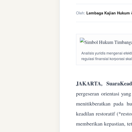
Oleh:
Lembaga Kajian Hukum &
Analisis yuridis mengenai efek
regulasi finansial korporasi ska
JAKARTA, SuaraKeadi
pergeseran orientasi yan
menitikberatkan pada h
keadilan restoratif (*res
memberikan kepastian, te