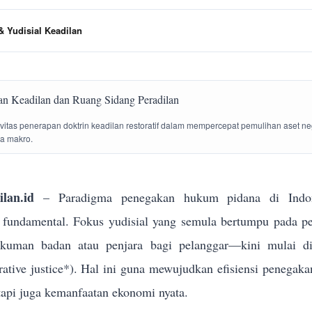
 Yudisial Keadilan
tivitas penerapan doktrin keadilan restoratif dalam mempercepat pemulihan aset n
la makro.
lan.id
– Paradigma penegakan hukum pidana di Indon
g fundamental. Fokus yudisial yang semula bertumpu pada p
ukuman badan atau penjara bagi pelanggar—kini mulai dik
torative justice*). Hal ini guna mewujudkan efisiensi penega
tapi juga kemanfaatan ekonomi nyata.