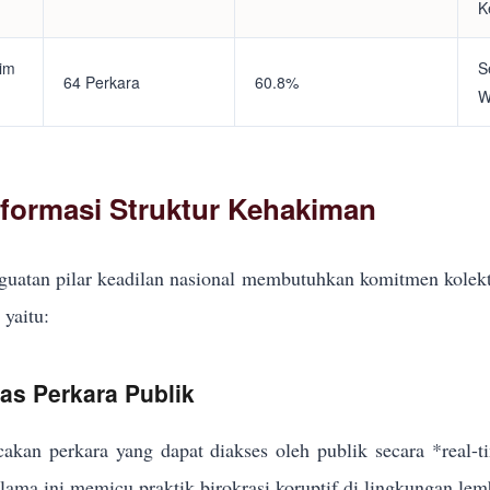
K
tim
S
64 Perkara
60.8%
W
eformasi Struktur Kehakiman
uatan pilar keadilan nasional membutuhkan komitmen kolekt
yaitu:
kas Perkara Publik
akan perkara yang dapat diakses oleh publik secara *real-
elama ini memicu praktik birokrasi koruptif di lingkungan lem