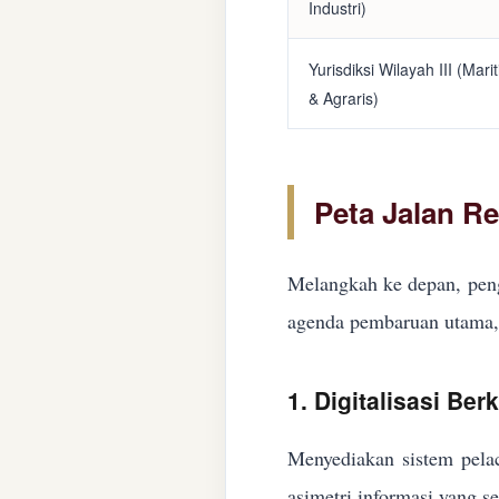
Industri)
Yurisdiksi Wilayah III (Mari
& Agraris)
Peta Jalan R
Melangkah ke depan, peng
agenda pembaruan utama, 
1. Digitalisasi Ber
Menyediakan sistem pelac
asimetri informasi yang s