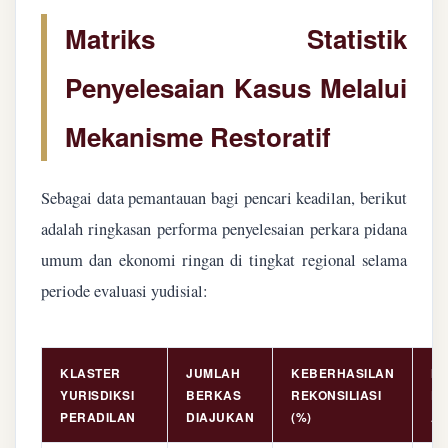
Matriks Statistik
Penyelesaian Kasus Melalui
Mekanisme Restoratif
Sebagai data pemantauan bagi pencari keadilan, berikut
adalah ringkasan performa penyelesaian perkara pidana
umum dan ekonomi ringan di tingkat regional selama
periode evaluasi yudisial:
KLASTER
JUMLAH
KEBERHASILAN
NI
YURISDIKSI
BERKAS
REKONSILIASI
PE
PERADILAN
DIAJUKAN
(%)
AS