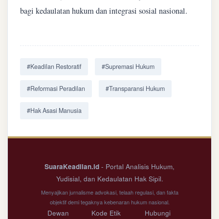
bagi kedaulatan hukum dan integrasi sosial nasional.
#Keadilan Restoratif
#Supremasi Hukum
#Reformasi Peradilan
#Transparansi Hukum
#Hak Asasi Manusia
SuaraKeadilan.id
- Portal Analisis Hukum,
Yudisial, dan Kedaulatan Hak Sipil.
Menyajikan jurnalisme advokasi, telaah regulasi, dan fakta
objektif demi tegaknya kebenaran hukum nasional.
Dewan
Kode Etik
Hubungi