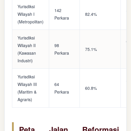
Yurisdiksi
142
Sa
Wilayah I
82.4%
Perkara
(A
(Metropolitan)
Yurisdiksi
Op
Wilayah II
98
75.1%
(S
(Kawasan
Perkara
Ke
Industri)
Yurisdiksi
Se
Wilayah III
64
60.8%
(P
(Maritim &
Perkara
Ba
Agraris)
Peta Jalan Reformasi