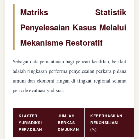
Matriks Statistik
Penyelesaian Kasus Melalui
Mekanisme Restoratif
Sebagai data pemantauan bagi pencari keadilan, berikut
adalah ringkasan performa penyelesaian perkara pidana
umum dan ekonomi ringan di tingkat regional selama
periode evaluasi yudisial:
KLASTER
JUMLAH
KEBERHASILAN
NI
YURISDIKSI
BERKAS
REKONSILIASI
PE
PERADILAN
DIAJUKAN
(%)
AS