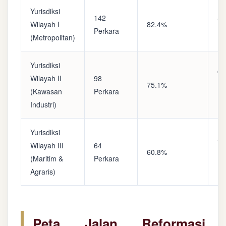
Yurisdiksi
142
Sa
Wilayah I
82.4%
Perkara
(A
(Metropolitan)
Yurisdiksi
Op
Wilayah II
98
75.1%
(S
(Kawasan
Perkara
Ke
Industri)
Yurisdiksi
Se
Wilayah III
64
60.8%
(P
(Maritim &
Perkara
Ba
Agraris)
Peta Jalan Reformasi