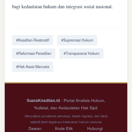
bagi kedaulatan hukum dan integrasi sosial nasional.
#Keadilan Restoratif
#Supremasi Hukum
#Reformasi Peradilan
#Transparansi Hukum
#Hak Asasi Manusia
SuaraKeadilan.id
- Portal Analisis Hukum,
Yudisial, dan Kedaulatan Hak Sipil.
Menyajikan jurnalisme advokasi, telaah regulasi, dan fakta
objektif demi tegaknya kebenaran hukum nasional.
Dewan
Kode Etik
Hubungi